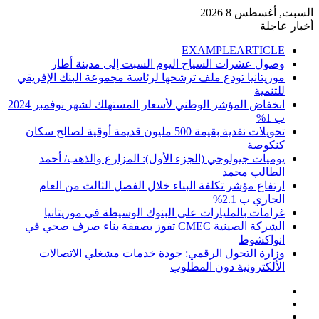
السبت, أغسطس 8 2026
أخبار عاجلة
EXAMPLEARTICLE
وصول عشرات السياح اليوم السبت إلى مدينة أطار
موريتانيا تودع ملف ترشحها لرئاسة مجموعة البنك الإفريقي
للتنمية
انخفاض المؤشر الوطني لأسعار المستهلك لشهر نوفمبر 2024
ب 1%
تحويلات نقدية بقيمة 500 مليون قديمة أوقية لصالح سكان
كنكوصة
يوميات جيولوجي (الجزء الأول): المزارع والذهب/ أحمد
الطالب محمد
ارتفاع مؤشر تكلفة البناء خلال الفصل الثالث من العام
الجاري ب 2.1%
غرامات بالمليارات على البنوك الوسيطة في موريتانيا
الشركة الصينية CMEC تفوز بصفقة بناء صرف صحي في
انواكشوط
وزارة التحول الرقمي: جودة خدمات مشغلي الاتصالات
الألكترونية دون المطلوب
إضافة
مقال
عمود
تسجيل
عشوائي
جانبي