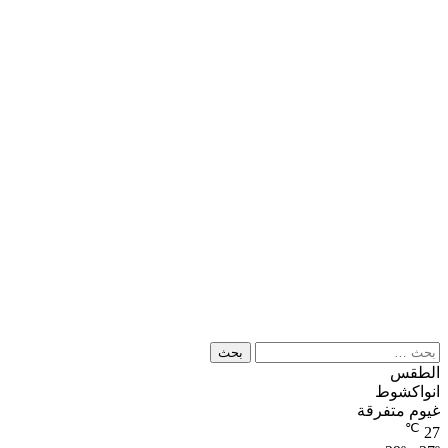
البحث
عن:
الطقس
انواكشوط
غيوم متفرقة
℃
27