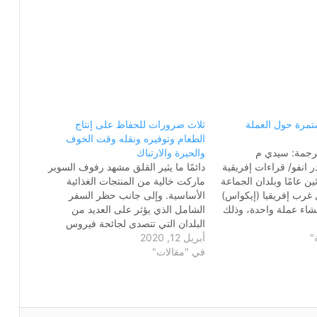
تمرة حول العملة
ثلاث ضرورات للحفاظ على إنتاج
الطعام وتوفيره ونقله وقت الخوف
ترجمة: سيدي م
والحيرة والارتباك
 انفو/ قراءات إفريقية
دائمًا ما يثير القلق مشهد رفوف السوبر
ين عامًا وبلدان الجماعة
ماركت خالية من المنتجات الغذائية
ل غرب إفريقيا (إيكواس)
الأساسية. وإلى جانب حظر السفر
شاء عملة واحدة، وذلك
الشامل الذي يؤثر على العديد من
بعد اعتماده في ۱ يونيو ۱۹۸۳م في
البلدان التي تتصدى لجائحة فيروس
"
 علمًا بأن الهدف هو
أبريل 12, 2020
كورونا المستجد (كوفيد 19)، قد يميل
بين الدول، وتحسين
في "مقالات"
المرء للظن أن النقص في المواد
ة لاقتصادات…
الغذائية مرتبط بانخفاض الإمدادات
الغذائية العالمية. لكن القضية ليست
ببساطة…