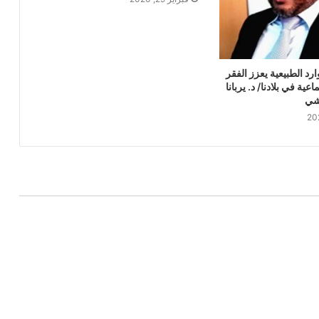
رد الطبيعية يعزز الفقر
عية في بلادنا/ د. يربانا
شي