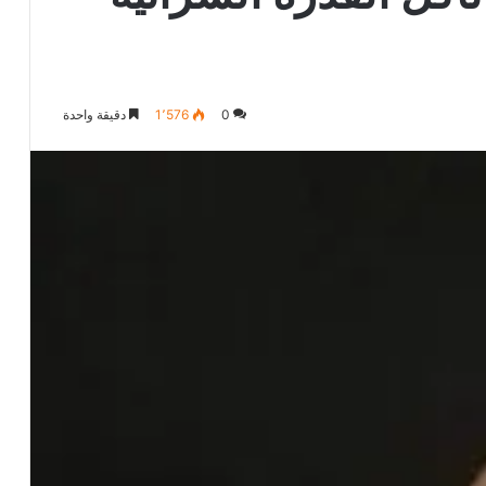
0
1٬576
دقيقة واحدة