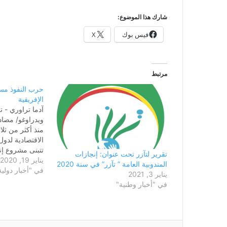
شارك هذا الموضوع:
فيس بوك
X
مرتبط
حرب النفوذ مس
الإفريقية
آدما تراوري - 
ويدراوغو/ مصادر
منذ أكثر من ثلاث
الاقتصادية لدو
تتبنى مشروع إن
تقرير لتآزر تحت عنوان: إنجازات
يناير 19, 2020
المندوبية العامة ” تآزر” في سنة 2020
في "أخبار دولية
كوناكري (غينيا)،
يناير 3, 2021
تسهيل التجارة 
في "أخبار وطنية"
القدرة التنافسي