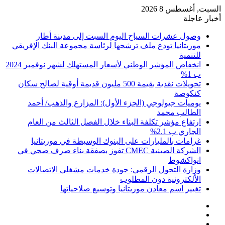
السبت, أغسطس 8 2026
أخبار عاجلة
وصول عشرات السياح اليوم السبت إلى مدينة أطار
موريتانيا تودع ملف ترشحها لرئاسة مجموعة البنك الإفريقي
للتنمية
انخفاض المؤشر الوطني لأسعار المستهلك لشهر نوفمبر 2024
ب 1%
تحويلات نقدية بقيمة 500 مليون قديمة أوقية لصالح سكان
كنكوصة
يوميات جيولوجي (الجزء الأول): المزارع والذهب/ أحمد
الطالب محمد
ارتفاع مؤشر تكلفة البناء خلال الفصل الثالث من العام
الجاري ب 2.1%
غرامات بالمليارات على البنوك الوسيطة في موريتانيا
الشركة الصينية CMEC تفوز بصفقة بناء صرف صحي في
انواكشوط
وزارة التحول الرقمي: جودة خدمات مشغلي الاتصالات
الألكترونية دون المطلوب
تغيير اسم معادن موريتانيا وتوسيع صلاحياتها
تسجيل
مقال
الدخول
إضافة
عشوائي