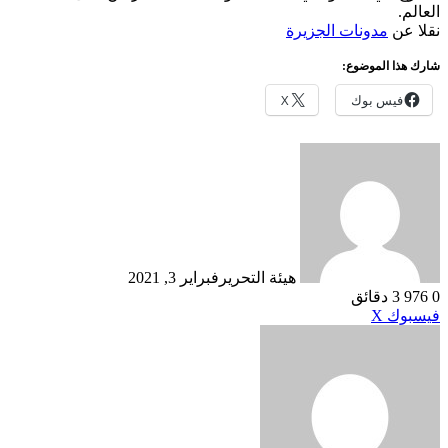
العالم.
نقلا عن
مدونات الجزيرة
شارك هذا الموضوع:
فيس بوك
X
هيئة التحرير
فبراير 3, 2021
0
976
3 دقائق
طباعة
لينكدإن
مشاركة
بينتيريست
فيسبوك
X
عبر
البريد