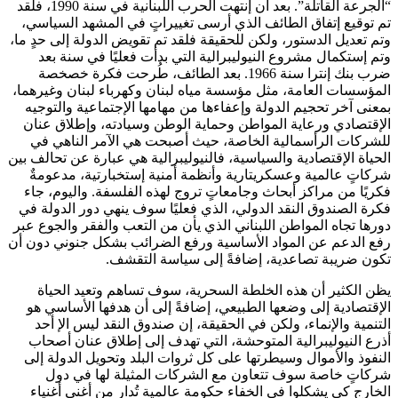
“الجرعة القاتلة”. بعد أن إنتهت الحرب اللبنانية في سنة 1990، فلقد
تم توقيع إتفاق الطائف الذي أرسى تغييراتٍ في المشهد السياسي،
وتم تعديل الدستور، ولكن للحقيقة فلقد تم تقويض الدولة إلى حدٍ ما،
وتم إستكمال مشروع النيوليبرالية التي بدأت فعليًا في سنة بعد
ضرب بنك إنترا سنة 1966. بعد الطائف، طُرحت فكرة خصخصة
المؤسسات العامة، مثل مؤسسة مياه لبنان وكهرباء لبنان وغيرهما،
بمعنى آخر تحجيم الدولة وإعفاءها من مهامها الإجتماعية والتوجيه
الإقتصادي ورعاية المواطن وحماية الوطن وسيادته، وإطلاق عنان
للشركات الرأسمالية الخاصة، حيث أصبحت هي الآمر الناهي في
الحياة الإقتصادية والسياسية، فالنيوليبرالية هي عبارة عن تحالف بين
شركاتٍ عالمية وعسكريتارية وأنظمة أمنية إستخبارتية، مدعومةٌ
فكريًا من مراكز أبحاث وجامعاتٍ تروج لهذه الفلسفة. واليوم، جاء
فكرة الصندوق النقد الدولي، الذي فعليًا سوف ينهي دور الدولة في
دورها تجاه المواطن اللبناني الذي يأن من التعب والفقر والجوع عبر
رفع الدعم عن المواد الأساسية ورفع الضرائب بشكل جنوني دون أن
تكون ضريبة تصاعدية، إضافةً إلى سياسة التقشف.
يظن الكثير أن هذه الخلطة السحرية، سوف تساهم وتعيد الحياة
الإقتصادية إلى وضعها الطبيعي، إضافةً إلى أن هدفها الأساسي هو
التنمية والإنماء، ولكن في الحقيقة، إن صندوق النقد ليس الإ أحد
أذرع النيوليبرالية المتوحشة، التي تهدف إلى إطلاق عنان أصحاب
النفوذ والأموال وسيطرتها على كل ثروات البلد وتحويل الدولة إلى
شركاتٍ خاصة سوف تتعاون مع الشركات المثيلة لها في دول
الخارج كي يشكلوا في الخفاء حكومة عالمية تُدار من أغنى أغنياء