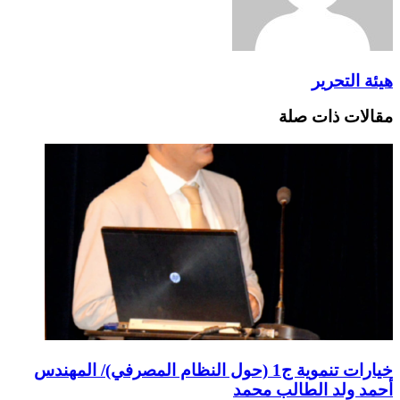
هيئة التحرير
مقالات ذات صلة
خيارات تنموية ج1 (حول النظام المصرفي)/ المهندس
أحمد ولد الطالب محمد