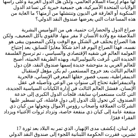
لها مهام إرساء السلام العالمي، ولكن هل الدول الغربية وعلى رأسها
الولايات المتحدة الأميركية، هي جميعية خيرية كي تساعد الدول
المنكوبة أو الغارقة في الديون وتنتشلها من أزمتها؟ ما الغاية من
هذه المساعدات التي يعرضها صندوق النقد الدولي؟
صراع الدول والحضارات حتمية، هي من النواميس البشرية
الملاصقة مع ولادة الأنسان لا مفر منها، فالقوي يأكل الضعيف، ولكن
هذا الصراع يختلف في الشكل مع الوقت ولكن المضمون يبقى هو
نفسه، فهذا الصراع اليوم قد أخذ شكلاً مغايرًا للسابق، بعد إجتياح
العولمة العالم في شقيه الإقتصادي والسياسي ، تم ترسيخ الفلسفة
الجديدة التي عُرفت بالنيوليبرالية، وبهذه الطريقة الخبيثة، أصبح
للعالم الغربي يد متوحشة جديدة إسمها صندوق النقد، فإن دول
العالم الثالث بعد خروج المستعمر، لم يكن مؤهل لإستقبال
الديمقراطية، بسبب قصور حقلها المعرفي الإنساني، فالحرية
والديمقراطية تحتاج إلى سنواتٍ من الوعي وتأصيله في عقل
الإنسان، ففشل العالم الثالث في إدارة الكيانات السياسية الجديدة،
التي كانت مستعمراتٍ سابقة، فلجأت الدول الكبرى إلى خدعة
الصندوق، كي تحول تلك الدول إلى دولٍ فاشلة، كي تسطير عليها
الشركات العملاقة وأصحاب رؤوس الأموال وتحولها من كيان ذي
منفعة عامة إلى كيان ذي منفعة خاصة، وتزداد ثروات الأغنياء ويزداد
الفقراء فقرًا.
في لبنان، إنكشف مدى الإنهيار، الذي تمر به البلاد بعد ثورة 17
تشرين، فقررت الحكومة اللبنانية اللجوء إلى صندوق النقد الدولي