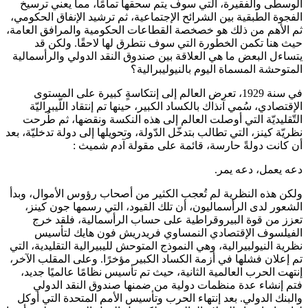
الوسطى والفقيرة، التي سوف يتم سحقها تمامًا، مما يعني ترسيخ
الفجوة الطبقية بين الشرائح الإجتماعية، ثم ترشيد الإنفاق الحكومي،
ثم الأهم من ذلك هو خصخصة القطاعات الحكومية والمرافق العامة،
حيث هنا تكمن الخطورة التي سوف نتطرق لها لاحقًا. ولكن قد
يتساءل البعض ما هي العلاقة بين صندوق النقد الدولي والرأسمالية
المتوحشة المسماة اليوم بالنيوليبرالية؟
في سنة 1929، تعرض العالم إلى إنتكاسةٍ كبيرة على المستوى
الإقتصادي، سُمي آنذاك بالكساد الكبير، حينها تم إنتقاد اللّيبراليّة
التّقليديّة التي أوصلت العالم إلى هذه النكسة ونقضها، ثم طُرحت
نظريّة كينز، التي تطالب بتدخّل الدّولة، وتحويلها إلى دولة تدخليّة، بعد
أن كانت دولةً حارسة، قائمة على مقولة آدم شميث :
دعه يعمل، دعه يمر.
ولكن هذه النظرية لم تُعجب الكثير من أصحاب رؤوس الأموال، وبدأ
الشعور لدى الرأسماليون، أن تلك القيود، التي رسمها جون كينز،
تعزز من قوة البيروقراطية على حساب الرأسمالية، فلقد خرج
الفيلسوف الإقتصادي النمساوي فريدريش فون هايك لتأسيس
نظرية النيولبيرالية، وهي النموذج المتوحش لليبيرالية التقليدية، التي
تم إعلان فشلها في أزمة الكساد الكبير مؤخرًا. وعلى المقلب الآخر،
إنتهت الحرب العالمية الثانية، حيث تم تأسيس نظامًا عالميًا جديد،
فتم إنشاء عدة منظمات دولية من ضمنها صندوق النقد الدولي
والبنك الدولي. بعد إنتهاء الحرب وتأسيس الأمم المتحدة التي أوكل