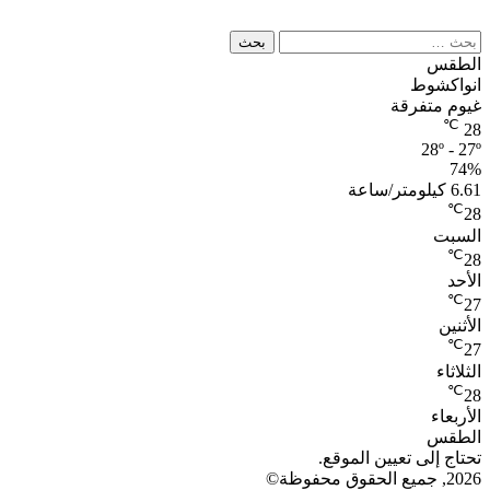
البحث
عن:
الطقس
انواكشوط
غيوم متفرقة
℃
28
28º - 27º
74%
6.61 كيلومتر/ساعة
℃
28
السبت
℃
28
الأحد
℃
27
الأثنين
℃
27
الثلاثاء
℃
28
الأربعاء
الطقس
تحتاج إلى تعيين الموقع.
2026, جميع الحقوق محفوظة©