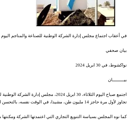
في أعقاب اجتماع مجلس إدارة الشركة الوطنية للصناعة والمناجم اليوم الثلاثاء 30 إبريل 2024 أصدرت اسنيم بيانا صحفيا استعرضت فيه مجموعة من الأرقا
بيان صحفي
نواكشوط، في 30 ابريل 2024
بيــــــــــان
تجاوز لأول مرة حاجز 14 مليون طن، مشيدا، في الوقت نفسه، بالتحسن المسجل في سلسلة الإنتاج، والذي مكن من إحراز تقدم معتبر في عمليات المسح الأرضي (عمليات استخراج وتحرير المعدن الخام).
كما نوه المجلس بسياسة التنويع التجاري التي اعتمدتها الشركة ومكنتها 