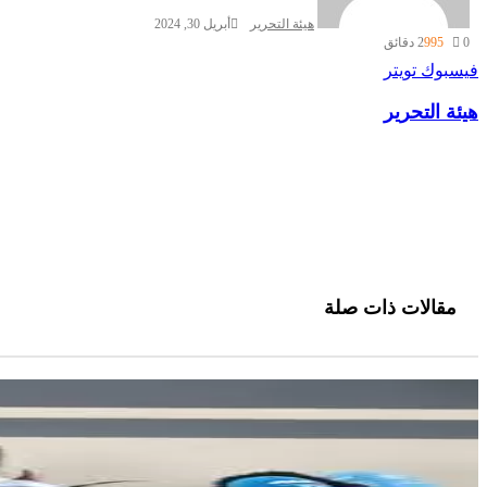
هيئة التحرير
أبريل 30, 2024
0
995
2 دقائق
طباعة
لينكدإن
مشاركة
بينتيريست
فيسبوك
تويتر
عبر
هيئة التحرير
البريد
مقالات ذات صلة