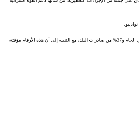
 على جملة من الإجراءات التحفيزية، من شأنها دعم القوة الشرائية
واذيبو.
وسجل المجلس باعتزاز مساهمة الشركة في الاقتصاد الوطني، خلال العام المنصرم، بنسبة 14% من إيرادات الموازنة العامة، و9% من الناتج المحلي الخام و37% من صادرات البلد، مع التنبيه إلى أن هذه الأرقام مؤقتة،