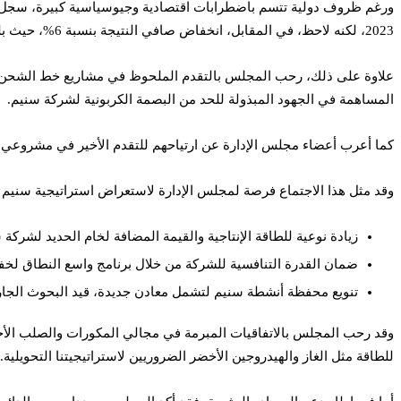
2023، لكنه لاحظ، في المقابل، انخفاض صافي النتيجة بنسبة 6%، حيث بلغ 396 مليون دولار أمريكي سنة 2023، ونتج هذا الانخفاض عن ارتفاع معدلات التضخم وزيادة التكاليف.
المساهمة في الجهود المبذولة للحد من البصمة الكربونية لشركة سنيم.
كما أعرب أعضاء مجلس الإدارة عن ارتياحهم للتقدم الأخير في مشروعي 
وقد مثل هذا الاجتماع فرصة لمجلس الإدارة لاستعراض استراتيجية سنيم 2024-2045 والمصادقة عليها، وتهدف هذه الاستراتيجية، في خطوطها العريضة، إلى:
زيادة نوعية للطاقة الإنتاجية والقيمة المضافة لخام الحديد لشركة 
ضمان القدرة التنافسية للشركة من خلال برنامج واسع النطاق لخف
تنويع محفظة أنشطة سنيم لتشمل معادن جديدة، قيد البحوث الجارية
وقد رحب المجلس بالاتفاقيات المبرمة في مجالي المكورات والصلب الأخضر
للطاقة مثل الغاز والهيدروجين الأخضر الضروريين لاستراتيجيتنا التحويلية.