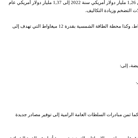
ورغم ظروف دولية تتسم باضطرابات اقتصادية وجيوسياسية كبيرة، سجل المجلس بارتياح ارتفاع حجم مبيعات شركة سنيم بحوالي 8%، متطورا من 1,26 مليار دولار أمريكي سنة 2022 إلى 1,37 مليار دولار أمريكي عام
علاوة على ذلك، رحب المجلس بالتقدم الملحوظ في مشاريع خط الشحن الجديد بالميناء، مشروع منجم افديرك، والمحطة الحرارية بقدرة 30 ميغاواط، وكذا محطة الطاقة الشمسية بقدرة 12 ميغاواط التي تهدف إلى
.
ا ثمن مبادرات السلطات العامة الرامية إلى توفير مصادر جديدة