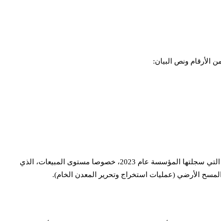
اجتمع صباح اليوم الثلاثاء، 30 ابريل 2024، مجلس إدارة الشركة الوطنية للصناعة والمناجم (سنيم)، في دورة عادية، وقد أبدى ارتياحه الكامل للنتائج التي سجلتها المؤسسة عام 2023، خصوصا مستوى المبيعات، الذي