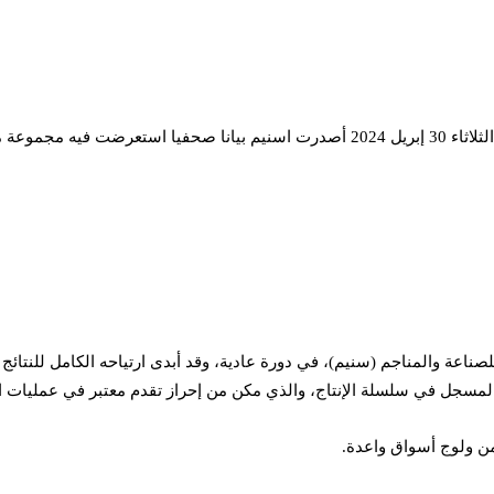
م ونص البيان:
من ولوج أسواق واعدة.