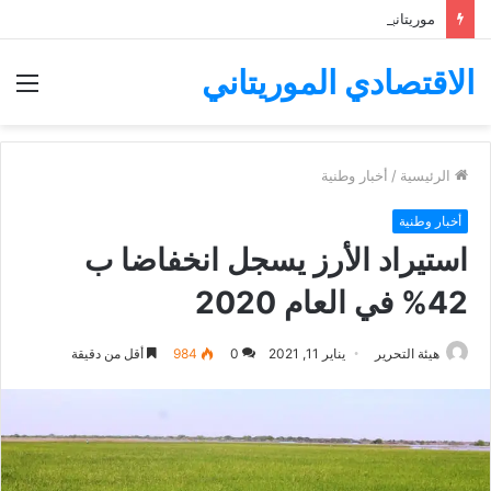
موريتانيا تودع ملف ترشحها لرئاسة مجموعة البنك الإفريقي للتنمية
الاقتصادي الموريتاني
الق
الرئيسية
/
أخبار وطنية
أخبار وطنية
استيراد الأرز يسجل انخفاضا ب
42% في العام 2020
هيئة التحرير
يناير 11, 2021
0
984
أقل من دقيقة