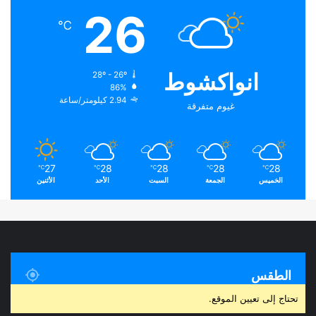
26
℃
انواكشوط
28º - 26º
86%
2.94 كيلومتر/ساعة
غيوم متفرقة
27
28
28
28
28
℃
℃
℃
℃
℃
الخميس
الجمعة
السبت
الأحد
الأثنين
الطقس
تحتاج إلى تعيين الموقع.