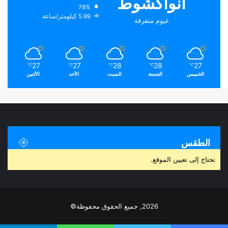
انواكشوط
78%
5.99 كيلومتر/ساعة
غيوم متفرقة
27
27
28
28
27
℃
℃
℃
℃
℃
الخميس
الجمعة
السبت
الأحد
الأثنين
الطقس
تحتاج إلى تعيين الموقع.
2026, جميع الحقوق محفوظة©