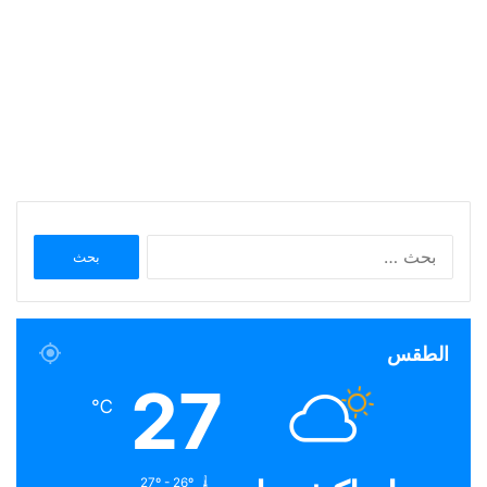
البحث
عن:
الطقس
27
℃
27º - 26º