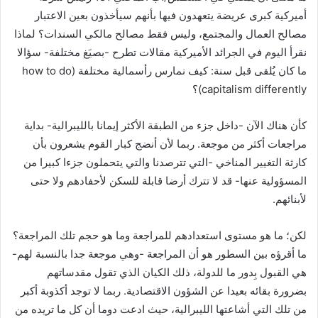
أميركية كبرى عريضة يتعهدون فيها بأنهم سيأخذون بعين الاعتبار
مصالح العمال والمجتمع، وليس فقط مصالح مالكي السندات؟ لماذا
نقرأ اليوم في الجرائد الأميركية مقالات تطرح -بصيَغ مختلفة- سؤالا
ما كان يُلقى قبل سنة: كيف نمارس رأسمالية مختلفة (how to do
capitalism differently)؟
كأن هناك الآن -داخل جزء من الطبقة الأكثر إيمانا بالليبرالية- بداية
مراجعات أكثر من موجعة. ربما لأن أنضج كبار القوم يشعرون بأن
كارثة التغيير المناخي -التي تترصدنا والتي يتحملون جزءا كبيرا من
المسؤولية عنها- قد لا تترك أرضا قابلة للسكن لأحفادهم ولا حتى
لأبنائهم.
لكن؛ ما هو مستوى استعدادهم للمراجعة وما هو حجم تلك المراجعة؟
ما أقرؤه بين السطور هو أن المراجعة -وهي موجعة جدا بالنسبة لهم-
هي القبول بِدور ما للدولة، ذلك الكيان الذي تقول مقدساتهم
بضرورة بقائه بعيدا عن الشؤون الاقتصادية. ربما لا توجد أكذوبة أكبر
من تلك التي أشاعتها الليبرالية، حيث ادعت دوما أن كل ما تريده من