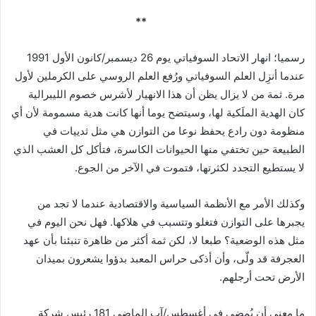
**
رسميا؛ انهار الاتحاد السوفياتي يوم 26 ديسمبر/كانون الأول 1991
عندما أنزِل العلم السوفياتي ورُفع العلم الروسي على الكرملين لأول
مرة. ثمة من لا يزال يظن أن هذا الانهيار لأشرس خصوم الليبرالية
كان الهدية الملَكية لها، وسيتضح يوما أنها كانت هدية مسمومة لأن أي
منظومة دون رادع يحفظ نوعا من التوازن هي مثل ثدييات في
الطبيعة حين تختفي منها الحيوانات الكاسرة، فتأكل كل العشب الذي
لا يستطيع التجدد لكثرتها، فتموت في الآخر من الجوع.
وكذلك الأمر مع الأنظمة السياسية والاقتصادية عندما لا تجد من
يجبرها على التوازن فتغلو وتتسبب في هلاكها. فهل نحن اليوم في
مثل هذه الوضعية؟ طبعا لا، لكن ثمة أكثر من ظاهرة تنبئنا بأن عهد
العجرفة قد ولّى، وأن أذكى حراس المعبد بدؤوا يشعرون بميدان
الأرض تحت أرجلهم.
ما معنى أن يُمضي في أغسطس/آب الماضي 181 رئيس شركة