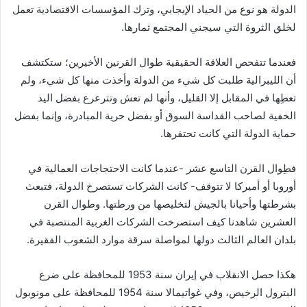
الدولة هو نوع من الحياد الإيجابي، وترك المؤسسات الاقتصادية تعمل
لخلق الثروة التي سيجني المجتمع ثمارها.
فعندما تتفحص العلاقة الحقيقية طوال القرنين الأخيرين؛ ستكتشف
أن الليبرالية طلبت كل شيء من الدولة وأخذت منها كل شيء، ولم
تعطِها في المقابل إلا القليل، وأنها لم تعش وتترعرع بفضل اليد
الخفية لصاحب القداسة السوق أو بفضل حرية المبادرة، وإنما بفضل
حماية الدولة التي كانت تحتقرها.
فطِوال القرن التاسع عشر -عندما كانت الاحتجاجات العمالية في
أوروبا أو أميركا لا تتوقف- كانت الشركات تستصرخ الدولة، فتبعث
بشرطتها وأحيانا بالجيش لتخليصها من ورطتها. وطوال القرن
العشرين شاهدنا كيف استصرخت الشركات الغربية المنتصبة في
بلدان العالم الثالث دولها لمواصلة سرقة موارد الشعوب الفقيرة.
هكذا حصل الانقلاب في إيران سنة 1953 للمحافظة على ضرع
البترول الرخيص، وفي غواتيمالا سنة 1954 للمحافظة على مونوبول