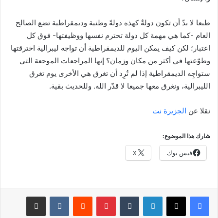
طبعا لا بدّ أن تكون دولةٌ كهذه دولةً وطنية وديمقراطية تضع الصالح
العام -كما هي مهمة كل دولة تحترم نفسها ووظيفتها- فوق كل
اعتبار؛ لكن كيف يمكن اليوم للديمقراطية أن تواجه ليبرالية اخترقتها
وطوّعتها في أكثر من مكان وزمان؟ إنها المراجعات الموجعة التي
ستواجِه الديمقراطية إذا لم تُرِد أن تغرق هي الأخرى يوم تغرق
الليبرالية، ونغرق معها جميعا لا قدّر الله. وللحديث بقية.
نقلا عن
الجزيرة نت
شارك هذا الموضوع:
فيس بوك
X
لينكدإن
بينتيريست
مشاركة عبر البريد
طباعة