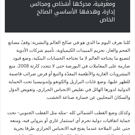
ومعرفية، محركها أشخاص ومجالس
إدارة، وهدفها الأساسي الصالح
الخاص
كلنا نعرف اليوم ما الذي هو في صالح العالم والبشرية: وقفُ مصانع
الفحم والغاز، تحريم المبيدات الكيمياوية، تأميم شركات الأدوية
لتصنع ما يحتاجه العالم لا ما تحتاجه الحسابات البنكية، وضع قيود
صارمة على المعاملات في البورصة حتى لا تتجدد كارثة 2008، منع
المشروبات الغازية والأطعمة المعدّة والتبغ أو فرض ضرائب قاصمة
للظهر عليها، وضع غابات البرازيل والكونغو وإندونيسيا تحت الحماية
الدولية لدورها الهائل في تقليص الانحباس الحراري، وتعويض الدوَل
والسكانَ المحليين عن خسارة صناعة الخشب.
وكذلك وضع القطب الشمالي كله -مثله مثل القطب الجنوبي- تحت
حماية اتفاقيات دولية تحرم أي استثمار غازي أو بترولي فيه، ومنعه
حتى على الملاحة عندما يفتح فيه الانحباس الحراري طرقا بحرية