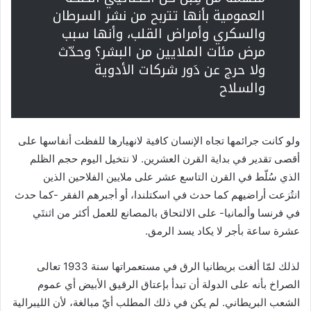
العمومية بأنها تتربح من نشر السرطان
والسكري وأمراض القلب، وأنها سبب
مرض مئات الملايين من البشر؟ وحدّث
ولا حرج عن دَور شركات الأدوية
والسلاح
ولو كانت جرائمها تجاه الإنسان كافية لانهيارها للفظت أنفاسها على
أقصى تقدير في بداية القرن العشرين. لا نتخيل اليوم حجم الظلم
الذي سُلّط في القرن التاسع عشر على ملايين الفلاحين الذين
انتُزعت أراضيهم كما حدث في اسكتلندا، أو أجبرهم الفقر -كما حدث
في فرنسا وألمانيا- على الالتحاق بالمصانع للعمل أكثر من اثنتَي
عشرة ساعة بأجر لا يكاد يسد الرمق.
لذلك لمّا ألغت بريطانيا الرق في مستعمراتها سنة 1933 تعالى
الصراخ بأنه على الدولة أن تبدأ بإعتاق الرقيق الأبيض أي عموم
الشعب البريطاني. لم يكن في ذلك المطلب أيّ مبالغة، لأن الليبرالية