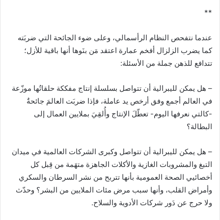
**
عندما نتفحص النظام الرأسمالي، وعلى ضوء الجائحة التي ضربَته
كما يضرب الزلزال أفخم عمارة اعتقد مَن بنَوها أنها باقية للأزل؛
تتدافع للذهن جملة من الأسئلة:
– هل يمكن لليبرالية أن تتواصل بسلسلة إنتاج مفككة حلقاتُها موزّعة
في العالم أجمع وفق أرخص يد عاملة، فإذا ضربَت العالمَ جائحةٌ
-كالتي نعرفها اليوم- تعطّلَ الإنتاج وأُلقِيَ بملايين العمال إلى
البطالة؟
– هل يمكن لليبرالية أن تتواصل وكبرى الشركات العالمية في ميدان
التبغ والمشروبات الغازية والأكلات الجاهزة متهَمة من قِبل كل
أخصائيي الصحة العمومية بأنها تتربح من نشر السرطان والسكري
وأمراض القلب، وأنها سبب مرض مئات الملايين من البشر؟ وحدّث
ولا حرج عن دَور شركات الأدوية والسلاح.