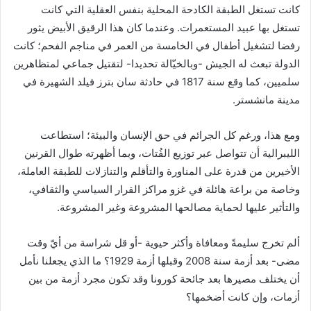
كانت تستغل الطبقة الكادحة المحلية بنفس العقلية التي كانت
تستغل بها عبيد المستعمرات. وعندما كان هذا الرقيق الأبيض يثور
رفضا لتشغيل أطفال في الخامسة من العمر في مناجم الفحم؛ كانت
الدولة تبعث له الجيش -وبالخيّالة تحديدا- لتقتيل جماعي لمتظاهرين
سلميين، كما وقع سنة 1817 في حادثة سان بترز فيلد الشهيرة في
مدينة مانشستر.
ومع هذا، ورغم كل الجرائم في حق الإنسان والبيئة؛ استطاعت
الليبرالية أن تتواصل عبر توزيع الفُتات، وبما أظهرته طوال القرنين
الأخيرين من قدرة على المناورة والتأقلم والتنازلات للطبقة العاملة،
وخاصة من براعة هائلة في غزو مراكز القرار السياسي والثقافي،
والتأثير عليها لحماية مصالحها المشروعة وغير المشروعة.
ألم تخرج سليمةً ومعافاة وأكثر حيوية -أو قل شراسة من أيّ وقت
مضى- بعد أزمة سنة 2008 وقبلها أزمة 1929؟ ما الذي يجعلنا نأمل
أن يختلف مصيرها بعد جائحة كورونا وقد تكون مجرد أزمة من بين
أزمات، وإن كانت أضخمها؟