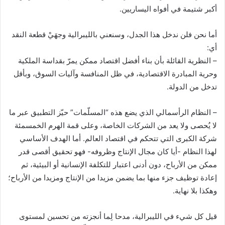
أكبر شتيمة في أفواه اليساريين.
أما نحن فلن ندخل هذا الجدل، وسنعني بالليبرالية وجهَيْ قطعة النقد
أي:
– النظرية القائلة بأن بناء أفضل اقتصاد ممكن يمرّ بقداسة الملكية
وحرية المبادرة الاقتصادية، في ظل المنافسة وآليات السوق، وبأقل
تدخل من الدولة.
– النظام الرأسمالي الذي يضع هذه “المسلّمات” حيّز التطبيق عبر ما
لا يُحصى ولا يعد من الشركات الخاصة، وعلى قمة الهرم الخمسمئة
شركة الكبرى التي تتحكم في اقتصاد العالم. أما الهدف الأساسي
لهذا النظام -أيا كان مجال الإنتاج وظروفه- فهو تحقيق أقصى قدر
ممكن من الأرباح، دون أدنى اعتبار للتكلفة الإنسانية أو البيئية، ثم
إعادة توظيف جزء منها بما يضمن مزيدا من الإنتاج ومزيدا من الأرباح؛
وهكذا بلا نهاية.
قيل كل شيء في الليبرالية، مدحا لِما أنجزته من تحسين لمستوى