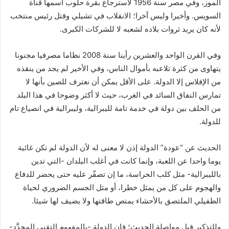
الموز، وفي مصر سنة 1956 لاسترجاع بقرة حلوب اسمها قناة
السويس. وأخيرا وليس آخرا؛ الانقلاب في تشيلي وقتل رئيس منتخب
لأنه كان يريد ثروات بلاده لشعبه لا للشركات الكبرى.
وفي القرن الواحد والعشرين رأينا سنة 2008 نظاما مصرفيا مجنونا
يتهاوى من كثرة تلاعبه بأموال الناس، وفي الأخير لم يجد من ينقذه
من الإفلاس إلا الدولة. على الأقل يمكن أن نعترف للصين بأنها لا
تمارس النفاق السائد في الغرب، حيث لا أكثر وضوحا في هذا البلد
من الحلف بين دولة في خدمة تامة لليبرالية، وليبرالية في انصياع تام
للدولة.
الحديث عن “عودة” الدولة إذن لا معنى له لأن الدولة لم تكن غائبة
يوما واحدا عن اللعبة، وإنما كانت في أغلب البلدان -التي تدين
بالليبرالية- مثل كلب الحراسة، ما إن تصفّر عليه حتى يحضر للدفاع
والهجوم على كل من يمثل خطرا، أو مثل الجسم الضروري لحياة
الطفيلي الملتصق بالأحشاء يمتص طاقتها ولا يضيف لها شيئا.
وللتذكير قبل مواصلة الحديث؛ فإن الدولة -بالمفهوم التقني المحدَّد-