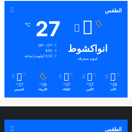
الطقس
27
℃
انواكشوط
28º - 27º
83%
6.02 كيلومتر/ساعة
غيوم متفرقة
27
28
27
27
28
℃
℃
℃
℃
℃
الأحد
الأثنين
الثلاثاء
الأربعاء
الخميس
الطقس