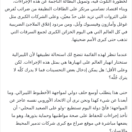
لخطورة التلوث فيه، وتمويل البطالة الناجمة عن هذه الإجراءات،
وبناء اقتصاد تضامني مرتكز على الطاقات النظيفة من ضرائب تُفرض
على الثروات التي تزيد على حدّ معيّن، وعلى الشركات الكبرى مثل
غوغل وآمازون وفيسبوك وآبل، ومن مردود إغلاق الملاجئ الضريبية
في كل العالم التي هي اليوم الخزائن الكبرى لجمع السرقات التي
تذهب حتى كبرى الأمم ضحيتها.
عندما تنظر لهذه القائمة تتضح لك استحالة تطبيقها لأن الليبرالية
ستختار انهيار العالم على انهيارها هي بمثل هذه الإجراءات. لكن
وعلى الأقل؛ هل يمكن إدخال بعض التحسينات فما لا يدرك كلّه لا
يترك جُلّه؟
حتى هذا يتطلب أوسع حلف دولي لمواجهة الأخطبوط الليبرالي. وما
أبعدنا عن شيء كهذا ونحن نرى أن الاتحاد الأوروبي نفسه عاجز عن
المواجهة؛ فأيّ دولة اليوم تستطيع -ولو على الصعيد المحلي- أن
تأخذ إجراءات للحفاظ على صحة مواطنيها وحماية بذورها، وهو ما
يضعها مباشرة في موقع صراع مع كبرى شركات تدمير المحيط
والإنسان؟