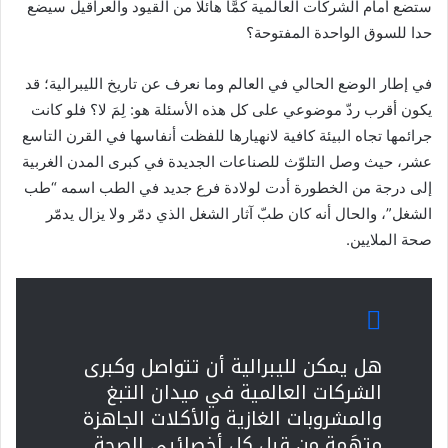
ستضع أمام الشركات العالمية كمًّا هائلا من القيود والعراقيل سيضع
حدا للسوق الواحدة المفتوحة؟
في إطار الوضع الحالي في العالم وما نعرف عن تاريخ الليبرالية؛ قد
يكون أقرب ردّ موضوعي على كل هذه الأسئلة هو: لِمَ لا؟ فلو كانت
جرائمها تجاه البيئة كافية لانهيارها للفظت أنفاسها في القرن التاسع
عشر، حيث وصل التلوّث للصناعات الجديدة في كبرى المدن الغربية
إلى درجة من الخطورة أدت لولادة فرع جديد في الطب اسمه “طب
الشغل”، والحال أنه كان طبّ آثار الشغل الذي دمّر ولا يزال يدمّر
صحة الملايين.
هل يمكن لليبرالية أن تتواصل وكبرى
الشركات العالمية في ميدان التبغ
والمشروبات الغازية والأكلات الجاهزة
متهَمة من قِبل كل أخصائيي الصحة