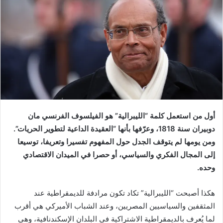
أول من استعمل كلمة “الليبرالية” هو الفيلسوف الفرنسي مان
دوبيران سنة 1818، وعرّفها بأنها “العقيدة الداعية لتطوير الحريات”.
ومن يومها لم يتوقف الجدل حول المفهوم تفسيرا وتعريفا، توسيعا
إلى المجال الفكري والسياسي، أو حصرا في الميدان الاقتصادي
وحده.
هكذا أصبحت “الليبرالية” تكاد تكون مرادفة للديمقراطية عند
المثقفين والسياسيين المصريين، وعند الشباب الأميركي هي أقرب
لما يُعرف بالديمقراطية الاشتراكية في البلدان الإسكندنافية، وهي