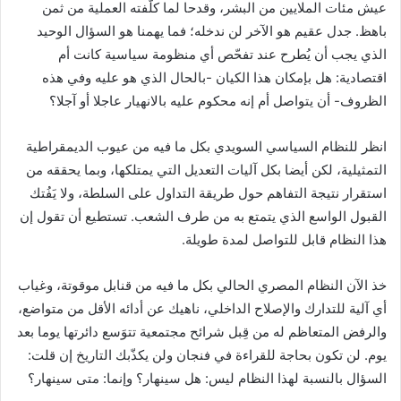
عيش مئات الملايين من البشر، وقدحا لما كلّفته العملية من ثمن
باهظ. جدل عقيم هو الآخر لن ندخله؛ فما يهمنا هو السؤال الوحيد
الذي يجب أن يُطرح عند تفحّص أي منظومة سياسية كانت أم
اقتصادية: هل بإمكان هذا الكيان -بالحال الذي هو عليه وفي هذه
الظروف- أن يتواصل أم إنه محكوم عليه بالانهيار عاجلا أو آجلا؟
انظر للنظام السياسي السويدي بكل ما فيه من عيوب الديمقراطية
التمثيلية، لكن أيضا بكل آليات التعديل التي يمتلكها، وبما يحققه من
استقرار نتيجة التفاهم حول طريقة التداول على السلطة، ولا يَفُتك
القبول الواسع الذي يتمتع به من طرف الشعب. تستطيع أن تقول إن
هذا النظام قابل للتواصل لمدة طويلة.
خذ الآن النظام المصري الحالي بكل ما فيه من قنابل موقوتة، وغياب
أي آلية للتدارك والإصلاح الداخلي، ناهيك عن أدائه الأقل من متواضع،
والرفض المتعاظم له من قِبل شرائح مجتمعية تتوَسع دائرتها يوما بعد
يوم. لن تكون بحاجة للقراءة في فنجان ولن يكذّبك التاريخ إن قلت:
السؤال بالنسبة لهذا النظام ليس: هل سينهار؟ وإنما: متى سينهار؟