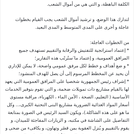
الكلفة الباهظة، و التي هي من أموال الشعب.
لتدارك هذا الوضع، و ترشيد أموال الشعب يجب القيام بخطوات
عاجلة و أخرى على المدى المتوسط و المدى البعيد.
من الخطوات العاجلة:
* إعتماد استراتجية للتفتيش والرقابة والتقييم تستهدف جميع
المرافق العمومية، و إعتماد ما َستُرتًب هذه التقارير؛
* و ضع أهداف و خطط لكل مرفق عمومي واضحة، لا يمكن للإداري
أن يحيد عن المخطط المرسوم إلى أن يصل للهدف المنشود؛
* إشراف رئيس الجمهورية شخصيا على المرافق العمومية التي يعهد
لها بالقيام مشاريع ذات تمويلات ضخمة، و التي تقوم بتوفير الخدمات
الأساسية ( التعليم، الصحة ، الأمن الماء ، الكهرباء، مراقبة مستوى
أسعار المواد الغذائية الضرورية مشاريع البنى التحتية الكبرى،… وكل
ما هو على هذه الشاكلة.)، ويكون السيد الرئيس في الصورة بمتابعة
التفاصيل على الشاشة في مكتبه، و الزيارات المفاجئة للميدان، و
يقوم بالتقييم و يُنزل العقوبة بمن قصًر وتهاون، و يكافىء من ضحى و