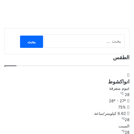
البحث
عن:
الطقس
انواكشوط
غيوم متفرقة
℃
28
28º - 27º
75%
6.62 كيلومتر/ساعة
℃
28
السبت
℃
28