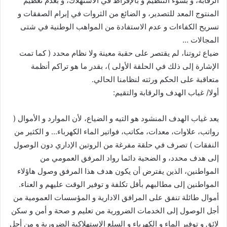
الرقابة، و بسوء التنظيم و بالإفراط في الاستهلاك، و بعدم تعظيم
المنتوج المعد للتصدير، و الضائع من الثروات في إبرام الصفقات و
تسريح الكفاءات و عدم الاستفادة من المواهب الوطنية في شتى
المجالات …
ضياع ثروتنا، لم يقتصر على حقبة معينة ولا نظام محدد ( كما تمت
الإشارة إلى ذلك في الحلقة الأولى )، بقدر ما هو تراكم أنظمة
متعاقبة على الحكم ورثته لنظامنا الحالي.
أولا/ غياب الهدف والرقابة والتقيم:
يعد غياب الهدف المنشود هو التيه و الضياع، لأن الموارد و الأموال (
رواتب، علاوات، معدات، مكاتب، فواتير الماء الكهرباء… و الكثير من
النفقات ) تصرف في حلقة مفرغة من الروتين الإداري دون الوصول
إلى هدف محدد، و الضحية دائما رواد المرفق العمومي من
المواطنين، الذين يفترض أن يكون هدف هذا المرفق وصول هاؤلاء
المواطنين إلى مطالبهم بأقل تكلفة و توفير الوقت عليهم و العناء.
أموال طائلة تنفق على المرافق الادارية و المؤسسات العمومية من
أجل الوصول إلى الخدمات الضرورية من تعليم و صحة و أمن و سكن
لائق و توفير الماء و الكهرباء و السلع الإستهلاكية الضرورية و من أجل