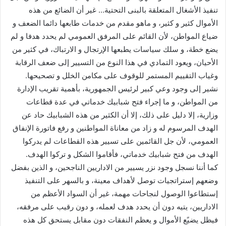
تنفيذ الأشغال المتعلقة بالبنى التحتية… غير أن الضائع من هذه
الأموال كثير و كثير، و ماهو مقدم من خدمات طابعها دائما الضعف و
ضياع المواطن، لأن القائم على المرفق العمومي لم يحدد هدفا و لم
يضع خطة، و سلك سياسات يطبعها الإرتجال و الارتباك، في كثير من
الأحيان، ويعود التمادي في هذا النوع من التسيير إلى ضعف الرقابة
وغياب التقييم المستمر للوقوف على مكامن الخلل و تصحيحها.
نشير إلى وجود وعي كبير لرئيس الجمهورية، بأهمية تقريب الإدارة
من المواطن، و ما إجراء فتح شبابيك خدماتي في عدة قطاعات
وزارية، إلا دليل على ذلك، إلا أن الكثير من هذه الشبابيك حاد عن
الهدف المرسوم له و زاد من معاناة المواطنين و رفع فاتورة الإنفاق
العمومي، لأن جل القائمين على تسيير هذه القطاعات لم يدركوا
الهدف من فتح شبابيك خدماتي، فأقاموا الشكل و تركوا الهدف.
كما أننا نسجل وجود نزر يسيير من الاداريين الناجحين، و الذين بفضل
وضعهم إستراتجيات توصل لأهداف معينة، و بالسهر على التنفيذ
إستطاعوا الوصول لنجاحات مهمة، غير أن السواد الأعظم من
الاداريين، يتيه دون أن يحدد هدف لعمله، و دون رقيب على مرفقه،
فيظل يضيًع الأموال و يعظم النفقات دون مقابل يستحق كل هذه