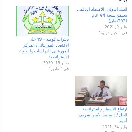
مرتبط
البنك الدولي: الاقتصاد العالمي
سينمو بنسبة 4% عام
2021(بيان)
يناير 9, 2021
في "أخبار دولية"
تأثيرات كوفيد – 19 على
الاقتصاد الموريتاني/ المركز
الموريتاني للدراسات والبحوث
الاستراتيجية
يونيو 16, 2020
في "تقارير"
ارتفاع الأسعار و استرانجية
الحل / د.محمد الأمين شريف
أحمد
يناير 24, 2021