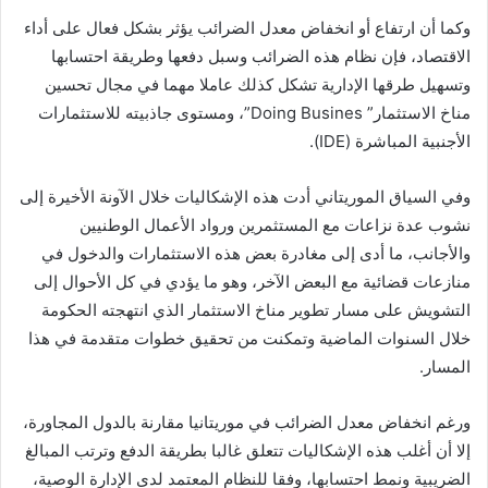
وكما أن ارتفاع أو انخفاض معدل الضرائب يؤثر بشكل فعال على أداء
الاقتصاد، فإن نظام هذه الضرائب وسبل دفعها وطريقة احتسابها
وتسهيل طرقها الإدارية تشكل كذلك عاملا مهما في مجال تحسين
مناخ الاستثمار” Doing Busines”، ومستوى جاذبيته للاستثمارات
الأجنبية المباشرة (IDE).
وفي السياق الموريتاني أدت هذه الإشكاليات خلال الآونة الأخيرة إلى
نشوب عدة نزاعات مع المستثمرين ورواد الأعمال الوطنيين
والأجانب، ما أدى إلى مغادرة بعض هذه الاستثمارات والدخول في
منازعات قضائية مع البعض الآخر، وهو ما يؤدي في كل الأحوال إلى
التشويش على مسار تطوير مناخ الاستثمار الذي انتهجته الحكومة
خلال السنوات الماضية وتمكنت من تحقيق خطوات متقدمة في هذا
المسار.
ورغم انخفاض معدل الضرائب في موريتانيا مقارنة بالدول المجاورة،
إلا أن أغلب هذه الإشكاليات تتعلق غالبا بطريقة الدفع وترتب المبالغ
الضريبية ونمط احتسابها، وفقا للنظام المعتمد لدى الإدارة الوصية،