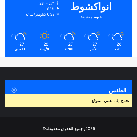
انواكشوط
28º - 27º
82%
6.32 كيلومتر/ساعة
غيوم متفرقة
27
28
27
27
28
℃
℃
℃
℃
℃
الأحد
الأثنين
الثلاثاء
الأربعاء
الخميس
الطقس
تحتاج إلى تعيين الموقع.
2026, جميع الحقوق محفوظة©