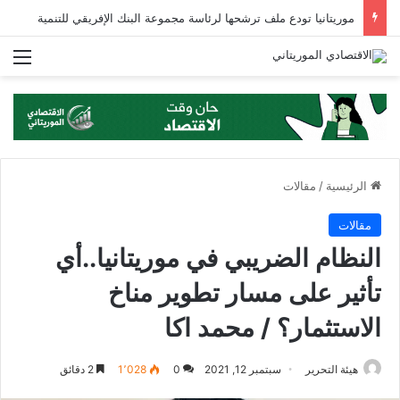
انخفاض المؤشر الوطني لأسعار المستهلك لشهر نوفمبر 2024 ب 1%
الق
الرئيسية
/
مقالات
مقالات
النظام الضريبي في موريتانيا..أي
تأثير على مسار تطوير مناخ
الاستثمار؟ / محمد اكا
هيئة التحرير
سبتمبر 12, 2021
0
1٬028
2 دقائق