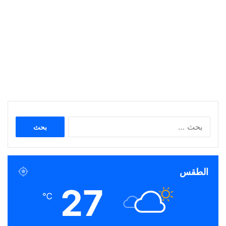
البحث
عن:
الطقس
27
℃