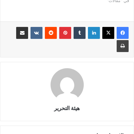
في "مقالات"
لينكدإن
بينتيريست
مشاركة عبر البريد
طباعة
هيئة التحرير