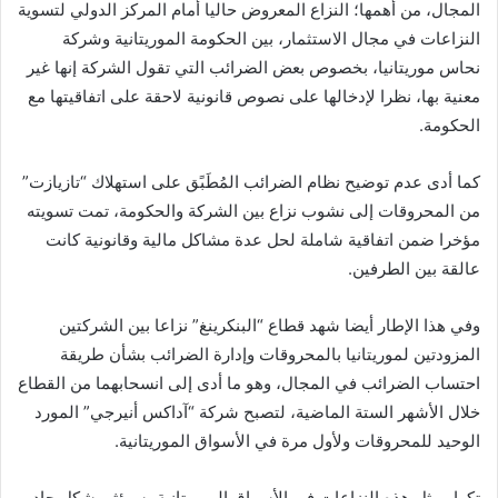
المجال، من أهمها؛ النزاع المعروض حاليا أمام المركز الدولي لتسوية
النزاعات في مجال الاستثمار، بين الحكومة الموريتانية وشركة
نحاس موريتانيا، بخصوص بعض الضرائب التي تقول الشركة إنها غير
معنية بها، نظرا لإدخالها على نصوص قانونية لاحقة على اتفاقيتها مع
الحكومة.
كما أدى عدم توضيح نظام الضرائب المُطَبًق على استهلاك “تازيازت”
من المحروقات إلى نشوب نزاع بين الشركة والحكومة، تمت تسويته
مؤخرا ضمن اتفاقية شاملة لحل عدة مشاكل مالية وقانونية كانت
عالقة بين الطرفين.
وفي هذا الإطار أيضا شهد قطاع “البنكرينغ” نزاعا بين الشركتين
المزودتين لموريتانيا بالمحروقات وإدارة الضرائب بشأن طريقة
احتساب الضرائب في المجال، وهو ما أدى إلى انسحابهما من القطاع
خلال الأشهر الستة الماضية، لتصبح شركة “آداكس أنيرجي” المورد
الوحيد للمحروقات ولأول مرة في الأسواق الموريتانية.
تكرار مثل هذه النزاعات في الأسواق الموريتانية، سيؤثر بشكل حاد