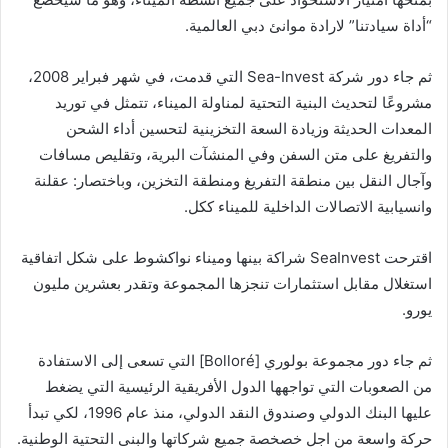
“أداة سيادتنا” لارادة موانئ دبي العالمية.
ثم جاء دور شركة Sea-Invest التي قدمت، في شهر فبراير 2008،
مشروعًا لتحديث البنية التحتية لمناولة الميناء، تتمثل في توريد
المعدات الحديثة وزيادة السعة التخزينية لتحسين أداء الشحن
والتفريغ على متن السفن وفي المنشآت البرية، وتقليص مسافات
وآجال النقل بين منطقة التفريغ ومنطقة التخزين، وباختصار: عقلنة
وانسيابية الاتصالات الداخلية للميناء ككل.
اقترحت SeaInvest شراكة بينها وميناء نواكشوط على شكل اتفاقية
استغلال مقابل استثمارات تنجزها المجموعة وتقدر بعشرين مليون
يورو.
ثم جاء دور مجموعة بولوري [Bolloré] التي تسعى إلى الاستفادة
من الصعوبات التي تواجهها الدول الأفريقية الرئيسية التي يضغط
عليها البنك الدولي وصندوق النقد الدولي، منذ عام 1996، لكي تبدأ
حركة واسعة من اجل خصخصة جميع شركاتها والبنى التحتية الوطنية.