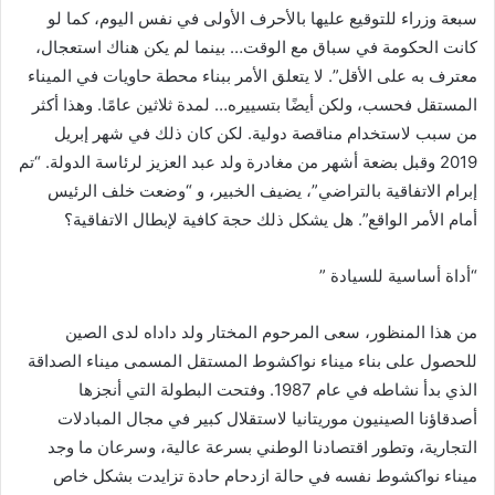
سبعة وزراء للتوقيع عليها بالأحرف الأولى في نفس اليوم، كما لو
كانت الحكومة في سباق مع الوقت… بينما لم يكن هناك استعجال،
معترف به على الأقل”. لا يتعلق الأمر ببناء محطة حاويات في الميناء
المستقل فحسب، ولكن أيضًا بتسييره… لمدة ثلاثين عامًا. وهذا أكثر
من سبب لاستخدام مناقصة دولية. لكن كان ذلك في شهر إبريل
2019 وقبل بضعة أشهر من مغادرة ولد عبد العزيز لرئاسة الدولة. “تم
إبرام الاتفاقية بالتراضي”، يضيف الخبير، و “وضعت خلف الرئيس
أمام الأمر الواقع”. هل يشكل ذلك حجة كافية لإبطال الاتفاقية؟
“أداة أساسية للسيادة ”
من هذا المنظور، سعى المرحوم المختار ولد داداه لدى الصين
للحصول على بناء ميناء نواكشوط المستقل المسمى ميناء الصداقة
الذي بدأ نشاطه في عام 1987. وفتحت البطولة التي أنجزها
أصدقاؤنا الصينيون موريتانيا لاستقلال كبير في مجال المبادلات
التجارية، وتطور اقتصادنا الوطني بسرعة عالية، وسرعان ما وجد
ميناء نواكشوط نفسه في حالة ازدحام حادة تزايدت بشكل خاص