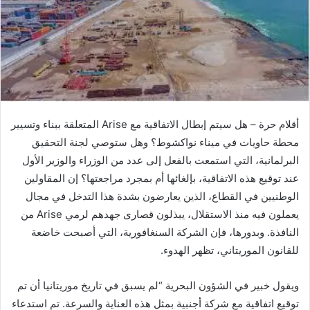
أقلام حرة – هل سيتم إبطال الاتفاقية مع Arise المتعلقة ببناء وتسيير
محطة حاويات في ميناء نواكشوط؟ وهل ستوصي لجنة التحقيق
البرلمانية، التي استمعت بالفعل إلى عدد من الوزراء والوزير الأول
عند توقيع هذه الاتفاقية، بإلغائها أم بمجرد مراجعتها؟ إن المقاولين
الوطنيين في القطاع، الذين يعارضون بشدة هذا التدخل في مجال
يعملون فيه منذ الاستقلال، يبذلون قصارى جهدهم لرمي Arise من
النافذة. وبدورها، فإن الشركة السنغافورية، التي أصبحت خاضعة
للقانون الموريتاني، تظهر الهدوء.
ويقول خبير في الشؤون البحرية “لم يسبق في تاريخ موريتانيا أن تم
توقيع اتفاقية مع شركة أجنبية بمثل هذه العناية والسرعة. تم استدعاء