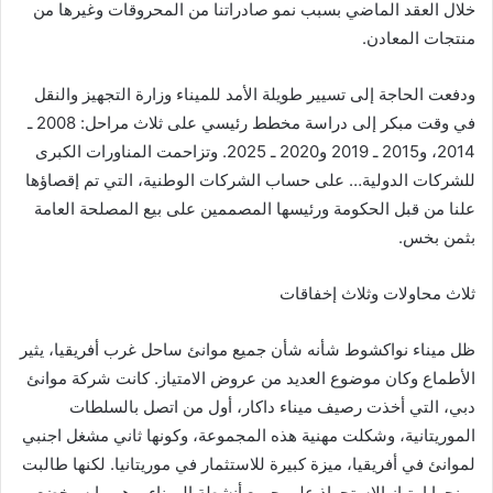
خلال العقد الماضي بسبب نمو صادراتنا من المحروقات وغيرها من
منتجات المعادن.
ودفعت الحاجة إلى تسيير طويلة الأمد للميناء وزارة التجهيز والنقل
في وقت مبكر إلى دراسة مخطط رئيسي على ثلاث مراحل: 2008 ـ
2014، و2015 ـ 2019 و2020 ـ 2025. وتزاحمت المناورات الكبرى
للشركات الدولية… على حساب الشركات الوطنية، التي تم إقصاؤها
علنا من قبل الحكومة ورئيسها المصممين على بيع المصلحة العامة
بثمن بخس.
ثلاث محاولات وثلاث إخفاقات
ظل ميناء نواكشوط شأنه شأن جميع موانئ ساحل غرب أفريقيا، يثير
الأطماع وكان موضوع العديد من عروض الامتياز. كانت شركة موانئ
دبي، التي أخذت رصيف ميناء داكار، أول من اتصل بالسلطات
الموريتانية، وشكلت مهنية هذه المجموعة، وكونها ثاني مشغل اجنبي
لموانئ في أفريقيا، ميزة كبيرة للاستثمار في موريتانيا. لكنها طالبت
بمنحها امتياز الاستحواذ على جميع أنشطة الميناء، وهو ما سيخضع