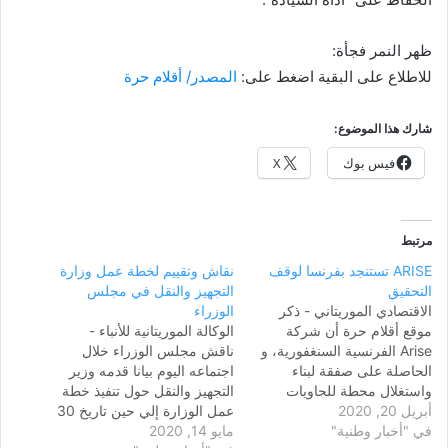
ظهر النمر فجأة:
للاطلاع على البقية اضغط على:
المصدر/ أقلام حرة
شارك هذا الموضوع:
فيس بوك
X
مرتبط
ARISE تستنجد بفرنسا لوقف
نقاش وتقييم لخطة عمل وزارة
التحقيق
التجهيز والنقل في مجلس
الاقتصادي الموريتاني - ذكر
الوزراء
موقع أقلام حرة أن شركة
الوكالة الموريتانية للأنباء -
Arise الفرنسية السنغفورية، و
ناقش مجلس الوزراء خلال
الحاصلة على صفقة لبناء
اجتماعه اليوم بيانا قدمه وزير
واستغلال محطة للحاويات
التجهيز والنقل حول تنفيذ خطة
أبريل 20, 2020
بميناء نواكشوط تحاول
عمل الوزارة إلي حين تاريخ 30
في "أخبار وطنية"
الاستعانة بالدبلوماسية
مايو 14, 2020
ابريل 2020. واستعرض البيان