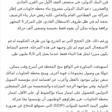
قرر البنك الدولي، في منتصف العقد الأول من القرن الحادي
والعشرين، دعم البنك الدولي مشروع بناء محطة حاويات في إطار
شراكة بين القطاعين العام والخاص، لكنه رفض خيار بناء الرصيف
بحجة أنه في ظل ظروف الاستغلال العادي، فإن المركز 5 المجهز
برافعة وبوابة يمكن أن يقوم فقط بخمسة وتسعين ألف حركة.
ورغم ذلك، فإن الحجج التي تم التذرع بها من طرف الحكومة لدعم
الاستعجال المزعوم لم تكن وجيهة في هذه المرحلة، فحجم النشاط
يكون مبررا لمثل هذا البناء فقط عندما يصل إلى 8,9 مليون طن.
استهدفت المناورة في الواقع منح المحطة في أسرع وقت ممكن،
خوفًا من وصول مجموعات قوية أخرى، ومنح محطة الحاويات لمالك
سفن دولي موجود بالفعل وأعرب عن اهتمامه لدى مؤسسة التمويل
الدولية. وفي مواجهة الرغبة المتزايدة والمتحمسة من قبل المشغلين
الدوليين للحصول على امتياز ميناء نواكشوط أو، على الأقل، امتياز
محطة الحاويات، قرر نظراؤهم الوطنيون أن يؤسسوا معا شركة
تطوير البنية التحتية للموانئ (SDIP) التي تتموقع للدفاع عن ضرورة
الحفاظ على “أداة السيادة”.