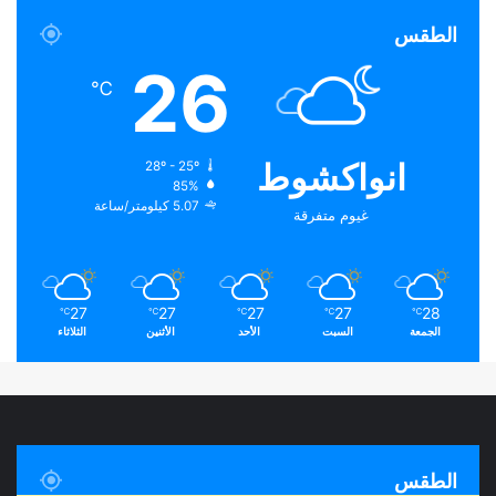
الطقس
26
℃
انواكشوط
28º - 25º
85%
5.07 كيلومتر/ساعة
غيوم متفرقة
27
27
27
27
28
℃
℃
℃
℃
℃
الجمعة
السبت
الأحد
الأثنين
الثلاثاء
الطقس