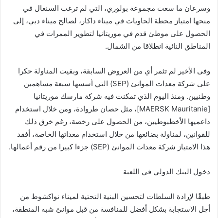
وسرعان ما سعت مجموعة بولوري، التي لم ترغب السنغال في
منحها امتياز محطة الحاويات في ميناء داكار، لصالح ميناء دبي، إلى
الحصول على موطئ قدم في موريتانيا لتطوير الممرات في
المناطق النائية انطلاقا من الشمال.
وفى الأخير لم تثمر أي من العروض السابقة، وبقيت المناولة حكرا
على شركة معدات الموانئ (SEP) التي أسسها سبعة مساهمين
وطنيين. ومنذ اليوم الذي تمكنت فيه شركة مارسك موريتانيا
[MAERSK Mauritanie]، مثل حصان طروادة، ومن خلال استخدام
داعميها الأخطبوطيين، من الحصول على رخصة، رغم خرق ذلك
للقوانين، لمناولة بضائعها من خلال استخدام معداتها الخاصة، أفقد
هذا الامتياز شركة معدات الموانئ (SEP) جزءا كبيرا من رقم أعمالها.
دخول البنك الدولي في اللعبة
طبقًا لإرادة السلطات لتحسين البنية التحتية لميناء نواكشوط من
أجل الاستجابة بشكل أفضل للمنافسة من قبل موانئ شبه المنطقة،