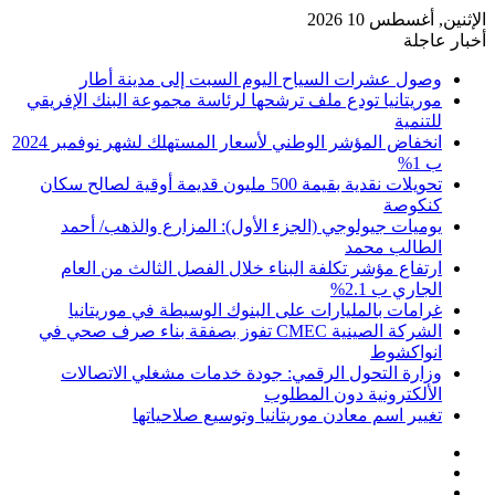
الإثنين, أغسطس 10 2026
أخبار عاجلة
وصول عشرات السياح اليوم السبت إلى مدينة أطار
موريتانيا تودع ملف ترشحها لرئاسة مجموعة البنك الإفريقي
للتنمية
انخفاض المؤشر الوطني لأسعار المستهلك لشهر نوفمبر 2024
ب 1%
تحويلات نقدية بقيمة 500 مليون قديمة أوقية لصالح سكان
كنكوصة
يوميات جيولوجي (الجزء الأول): المزارع والذهب/ أحمد
الطالب محمد
ارتفاع مؤشر تكلفة البناء خلال الفصل الثالث من العام
الجاري ب 2.1%
غرامات بالمليارات على البنوك الوسيطة في موريتانيا
الشركة الصينية CMEC تفوز بصفقة بناء صرف صحي في
انواكشوط
وزارة التحول الرقمي: جودة خدمات مشغلي الاتصالات
الألكترونية دون المطلوب
تغيير اسم معادن موريتانيا وتوسيع صلاحياتها
تسجيل
مقال
الدخول
إضافة
عشوائي