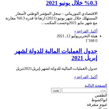
0.3% خلال يونيو 2021
الاقتصادي الموريتاني – سجل المؤشر الوطني لأسعار
المستهلك خلال شهر يونيو (2021) ارتفاعا قدره 0.3% مقارنة
مع شهر مايو 2021وحسب المكتب…
أكمل القراءة »
هيئة التحرير
يوليو 12, 2021
1٬168
0
جدول العمليات المالية للدولة لشهر
إبريل 2021
جدول-العمليات-المالية-للدولة-لشهر-إبريل2021تنزيل
أكمل القراءة »
الصفحة التالية
البحث
عن:
الطقس
انواكشوط
غيوم متفرقة
℃