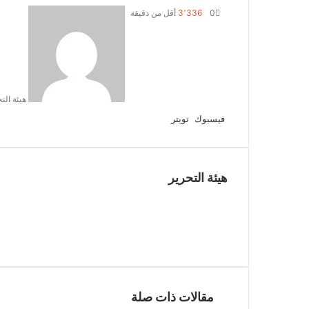
0
3٬336
أقل من دقيقة
هيئة الت
لينكدإن
طباعة
مشاركة
بينتيريست
فيسبوك
تويتر
عبر
البريد
هيئة التحرير
مقالات ذات صلة