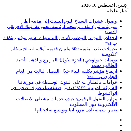
الإثنين, أغسطس 10 2026
أخبار عاجلة
وصول عشرات السياح اليوم السبت إلى مدينة أطار
موريتانيا تودع ملف ترشحها لرئاسة مجموعة البنك الإفريقي
للتنمية
انخفاض المؤشر الوطني لأسعار المستهلك لشهر نوفمبر 2024
ب 1%
تحويلات نقدية بقيمة 500 مليون قديمة أوقية لصالح سكان
كنكوصة
يوميات جيولوجي (الجزء الأول): المزارع والذهب/ أحمد
الطالب محمد
ارتفاع مؤشر تكلفة البناء خلال الفصل الثالث من العام
الجاري ب 2.1%
غرامات بالمليارات على البنوك الوسيطة في موريتانيا
الشركة الصينية CMEC تفوز بصفقة بناء صرف صحي في
انواكشوط
وزارة التحول الرقمي: جودة خدمات مشغلي الاتصالات
الألكترونية دون المطلوب
تغيير اسم معادن موريتانيا وتوسيع صلاحياتها
تسجيل
مقال
الدخول
إضافة
عشوائي