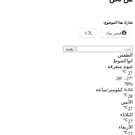
شارك هذا الموضوع:
فيس بوك
X
البحث
عن:
الطقس
انواكشوط
غيوم متفرقة
℃
27
28º - 27º
78%
6.04 كيلومتر/ساعة
℃
28
الأثنين
℃
27
الثلاثاء
℃
27
الأربعاء
℃
27