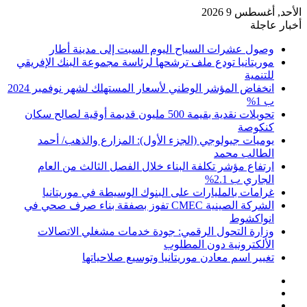
الأحد, أغسطس 9 2026
أخبار عاجلة
وصول عشرات السياح اليوم السبت إلى مدينة أطار
موريتانيا تودع ملف ترشحها لرئاسة مجموعة البنك الإفريقي
للتنمية
انخفاض المؤشر الوطني لأسعار المستهلك لشهر نوفمبر 2024
ب 1%
تحويلات نقدية بقيمة 500 مليون قديمة أوقية لصالح سكان
كنكوصة
يوميات جيولوجي (الجزء الأول): المزارع والذهب/ أحمد
الطالب محمد
ارتفاع مؤشر تكلفة البناء خلال الفصل الثالث من العام
الجاري ب 2.1%
غرامات بالمليارات على البنوك الوسيطة في موريتانيا
الشركة الصينية CMEC تفوز بصفقة بناء صرف صحي في
انواكشوط
وزارة التحول الرقمي: جودة خدمات مشغلي الاتصالات
الألكترونية دون المطلوب
تغيير اسم معادن موريتانيا وتوسيع صلاحياتها
تسجيل
مقال
الدخول
إضافة
عشوائي