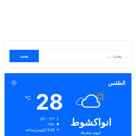
البحث
عن:
الطقس
28
℃
انواكشوط
28º - 27º
79%
6.82 كيلومتر/ساعة
غيوم متفرقة