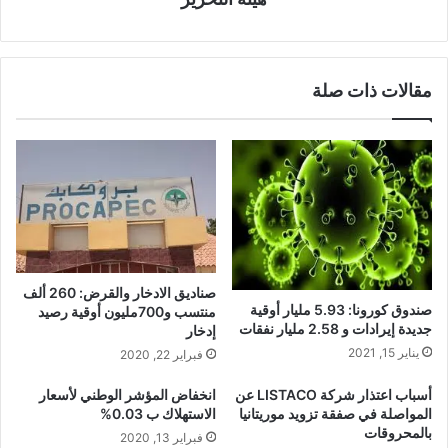
مقالات ذات صلة
صناديق الادخار والقرض: 260 ألف
صندوق كورونا: 5.93 مليار أوقية
منتسب و700مليون أوقية رصيد
جديدة إيرادات و 2.58 مليار نفقات
إدخار
يناير 15, 2021
فبراير 22, 2020
أسباب اعتذار شركة LISTACO عن
انخفاض المؤشر الوطني لأسعار
المواصلة في صفقة تزويد موريتانيا
الاستهلاك ب 0.03%
بالمحروقات
فبراير 13, 2020