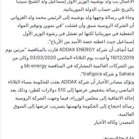
الأعمال بب ولد بوشيبه الوزير الأول إسماعيل ولد الشيخ سيديا
بالتربح على حساب الدولة الموريتانية.
وجاء في رسالة وجهها ولد بوشيبه إلى الرئيس محمد ولد الغزواني
أن الشركة الروسية سبق وأن فشلت “في تموين وتوفير المواد
النفطية في موريتانيا لكنها لم تفشل في رشوة الوزير الأول
إسماعيل حيث اعطته حصة الأسد من الأرباح”.
كما أضاف أن شركة ADDAX ENERGY فازت بالمناقصة “مرتين يوم
19/12/2019 وأعيدت يوم الثلاثاء الماضي 03/03/2020 وكان من
بين الشركات العالمية المشاركة في المناقصة bb energy و
Sahara و شركة trafigora”.
وتؤكد مصادر الأخبار أن شركة ADDAX بعثت للحكومة مساء الثلاثاء
الماضي رسالة بتخفيض عرضها إلى 510 دولارات للطن، وذلك بعد
إحالة الاتفاقية إلى مجلس الوزراء، فيما وجهت الشركة الروسية
رسالة احتجاج إلى الحكومة واتهمتها بتسريب عرضها إلى السوق
العالمية.
المصدر: وكالة الأخبار
شارك هذا الموضوع: