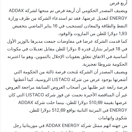
أربع فرص
ويضيف المصدر الحكومي أن أربعة فرص تم منحها لشركة ADDAX
ENERGY لتعديل عرضها، فقد تم استدعاء الشركة من طرف وزارة
النفط والطاقة والمعادن لتستجيب في 16 يناير الماضي بتخفيض
1,93 دولارا للطن من المازوت والوقود.
كما قدمت الشركة عرضا في مفاوضات جمعت مديرها بالوزير الأول
في 18 فبراير بتنازل قدره 8 دولارا للطن مقابل تعديلات في مكونات
أساسية في الاتفاق تتعلق بعقوبات الإخلال بالتموين، وهو ما اعتبرته
الحكومة شروطا تعجيزية.
ويضيف المصدر أن الشركة مُنحت فرصة ثالثة من الحكومة التي
أشعرتها بوجود عرض من شركة LISTACO الروسية، كما أعطتها
فرصة رابعة عبر طلبها من أصحاب العروض السابقة مراجعة العروض.
غير أن المناقصة الأخيرة نجمت عن فوز شركة LISTACO التي كان
عرضها بقيمة 510,69 دولارا للطن، بينما حلت شركة ADDAX
ENERGY في المرتبة الثانية بواقع 512,69 دولارا للطن.
شكوى واتهامات
من جهته اتهم ممثل شركة ADDAX ENERGY في موريتانيا رجل