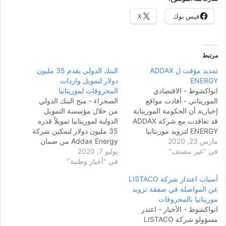
فيس بوك
X
مرتبط
تمديد مؤقت ل ADDAX
البنك الدولي يقدم 35 مليون
ENERGY
دولار لتمويل واردات
انواكشوط - الاقتصادي
المحروقات لموريتانيا
الموريتاني - أفادت مواقع
الصحراء - منح البنك الدولي
إخبارية أن الحكومة الموريتاية
من خلال مؤسسة التمويل
قد تعاقدت مع شركة ADDAX
الدولية لموريتانيا تمويلاً قدره
ENERGY لتزويد موريتانيا
35 مليون دولار لتمكين شركة
مارس 23, 2020
بالمحروقات في الفترة المقبلة،
Addax Energy من ضمان
في "غير مصنف"
وذكر ت وكالة الأخبار انفو أن
يوليو 7, 2020
الواردات الأساسية من
سبب التعاقد مع الشركة هو
في "أخبار وطنية"
المنتجات البترولية للبلاد.
تراجع شركةLISTACO
مؤسسة التمويل الدولية قالت
أسباب اعتذار شركة LISTACO
الروسية عن التعاقد مع
إن "هذا الاستثمار سيساعد
عن المواصلة في صفقة تزويد
الحكومة، بينما ذكر موقع آفريك
موريتانيا في الحفاظ على
موريتانيا بالمحروقات
ريم أن الحكومة الحكومة
واردات المنتجات البترولية
انواكشوط - الأخبار - اعتذر
الموريتانية…
الضرورية لسير اقتصادها خلال
مسؤولو شركة LISTACO
الأشهر الستة المقبلة…