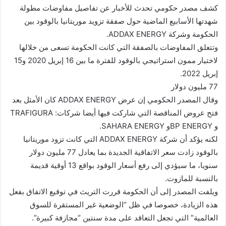
كشف مصدر حكومي تحدث للأخبار عن تفاصيل مفاوضات مطولة
شهدتها الأسابيع الماضية حول صفقة تزويد موريتانيا بالوقود بين
الحكومة وشركة ADDAX ENERGY.
وتتعلق المفاوضات بالصفقة التي كانت الحكومة تسعى من خلالها
لاختيار ممون استراتيجي بالوقود للفترة ما بين 16 إبريل 2020 و15
إبريل 2022.
77 مليون دولار
وقال المصدر الحكومي إن عرض ADDAX ENERGY كان الأمثل بعد
فتح عروض المناقصة التي شاركت فيها أيضا شركات: TRAFIGURA
و BP ENERGYو SAHARA ENERGY.
لكنه يؤكد أن شركة ADDAX ENERGY التي كانت تزود موريتانيا
بالوقود زادت سعر الاتفاقية الجديدة بما يعادل 77 مليون دولار
سنويا، ما سيؤدي إلى رفع أسعار الوقود بواقع 13 أوقية قديمة
بالنسبة للمازوت.
ويلفت المصدر إلى أن الحكومة قررت التريث في توقيع الاتفاق بفعل
هذه الزيادة، خصوصا في ظل “الوضعية غير المستقرة للسوق
العالمية” التي تجعل التعاقد على مدة سنتين “مجازفة كبيرة”.