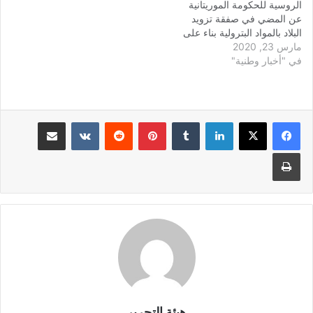
الروسية للحكومة الموريتانية
عن المضي في صفقة تزويد
البلاد بالمواد البترولية بناء على
مارس 23, 2020
مفاوضات بين الطرفين أجريت
في "أخبار وطنية"
خلال شهر فبراير الماضي،
وعددت الشركة عدة نقاط
قالت إنها هي سبب اعتذارها
عن المضي في الاتفاق. وحددت
الشركة أحد أسباب اعتذارها
لينكدإن
بينتيريست
مشاركة عبر البريد
في ما وصفته…
طباعة
هيئة التحرير