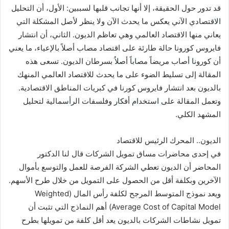
قد تدور حول الحقيقة، إلا أنها تجانب قلبها لسببين: الأول، أن التحليل
الاقتصادي الآني يعكس ما يحدث الآن ولا ينظر لأصل المشكلة التي
يعاني منها الاقتصاد العالمي وهي تعاظم الديون. الثاني، أن انتشار
فايروس كورونا حالة طارئة على اقتصاد مصاب أصلاً بالإعياء، ما يعني
أن كورونا أصاب مريضاً مصاباً أصلاُ بسرطان الديون. تسعى هذه
المقالة إلى تسليط الضوء على ما يحدث للاقتصاد العالمي المنهك
بالديون بعد انتشار فايروس كورنا في كبريات المناطق الاقتصادية.
وتعمل المقالة على استخدام أفكار وفلسفات الرأسمالية لتحليل
المشهد الكلي.
الديون.. المحرك الرئيس للاقتصاد
في إحدى محاضرات مساق تمويل الشركات قال لنا الدكتور
المحاضر أن الديون تعطي الشركة الفرصة للعمل والتوسع بأموال
الآخرين وبكلفة أقل من الحصول على التمويل من خلال طرح الأسهم.
ويعد نموذج المتوسط المرجح لكلفة رأس المال (Weighted
Average Cost of Capital Model) أهم النماذج التي تثبت أن
تمويل نشاطات الشركات بالديون يعد أقل كلفة من تمويلها بطرح