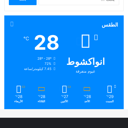
عن:
الطقس
28
℃
انواكشوط
28º - 28º
72%
7.45 كيلومتر/ساعة
غيوم متفرقة
28
28
27
28
29
℃
℃
℃
℃
℃
السبت
الأحد
الأثنين
الثلاثاء
الأربعاء