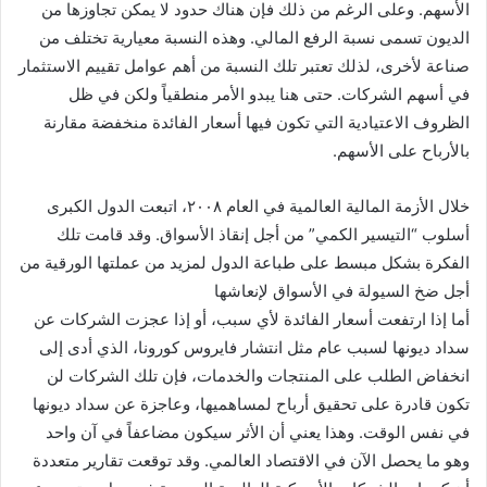
الأسهم. وعلى الرغم من ذلك فإن هناك حدود لا يمكن تجاوزها من
الديون تسمى نسبة الرفع المالي. وهذه النسبة معيارية تختلف من
صناعة لأخرى، لذلك تعتبر تلك النسبة من أهم عوامل تقييم الاستثمار
في أسهم الشركات. حتى هنا يبدو الأمر منطقياً ولكن في ظل
الظروف الاعتيادية التي تكون فيها أسعار الفائدة منخفضة مقارنة
بالأرباح على الأسهم.
خلال الأزمة المالية العالمية في العام ٢٠٠٨، اتبعت الدول الكبرى
أسلوب “التيسير الكمي” من أجل إنقاذ الأسواق. وقد قامت تلك
الفكرة بشكل مبسط على طباعة الدول لمزيد من عملتها الورقية من
أجل ضخ السيولة في الأسواق لإنعاشها
أما إذا ارتفعت أسعار الفائدة لأي سبب، أو إذا عجزت الشركات عن
سداد ديونها لسبب عام مثل انتشار فايروس كورونا، الذي أدى إلى
انخفاض الطلب على المنتجات والخدمات، فإن تلك الشركات لن
تكون قادرة على تحقيق أرباح لمساهميها، وعاجزة عن سداد ديونها
في نفس الوقت. وهذا يعني أن الأثر سيكون مضاعفاً في آن واحد
وهو ما يحصل الآن في الاقتصاد العالمي. وقد توقعت تقارير متعددة