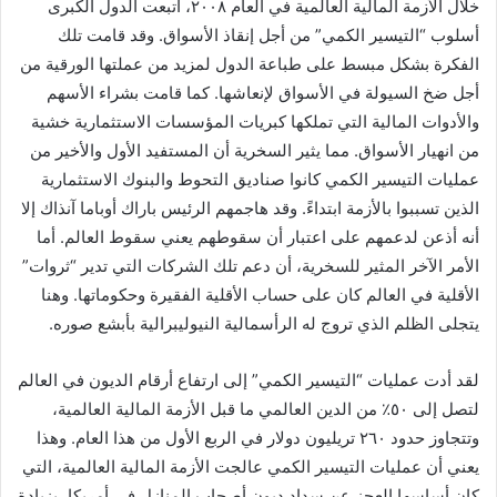
خلال الأزمة المالية العالمية في العام ٢٠٠٨، اتبعت الدول الكبرى
أسلوب “التيسير الكمي” من أجل إنقاذ الأسواق. وقد قامت تلك
الفكرة بشكل مبسط على طباعة الدول لمزيد من عملتها الورقية من
أجل ضخ السيولة في الأسواق لإنعاشها. كما قامت بشراء الأسهم
والأدوات المالية التي تملكها كبريات المؤسسات الاستثمارية خشية
من انهيار الأسواق. مما يثير السخرية أن المستفيد الأول والأخير من
عمليات التيسير الكمي كانوا صناديق التحوط والبنوك الاستثمارية
الذين تسببوا بالأزمة ابتداءً. وقد هاجمهم الرئيس باراك أوباما آنذاك إلا
أنه أذعن لدعمهم على اعتبار أن سقوطهم يعني سقوط العالم. أما
الأمر الآخر المثير للسخرية، أن دعم تلك الشركات التي تدير “ثروات”
الأقلية في العالم كان على حساب الأقلية الفقيرة وحكوماتها. وهنا
يتجلى الظلم الذي تروج له الرأسمالية النيوليبرالية بأبشع صوره.
لقد أدت عمليات “التيسير الكمي” إلى ارتفاع أرقام الديون في العالم
لتصل إلى ٥٠٪ من الدين العالمي ما قبل الأزمة المالية العالمية،
وتتجاوز حدود ٢٦٠ تريليون دولار في الربع الأول من هذا العام. وهذا
يعني أن عمليات التيسير الكمي عالجت الأزمة المالية العالمية، التي
كان أساسها العجز عن سداد ديون أصحاب المنازل في أمريكا، بزيادة