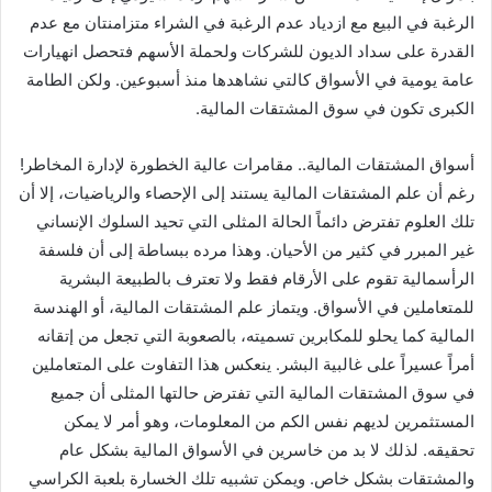
الرغبة في البيع مع ازدياد عدم الرغبة في الشراء متزامنتان مع عدم
القدرة على سداد الديون للشركات ولحملة الأسهم فتحصل انهيارات
عامة يومية في الأسواق كالتي نشاهدها منذ أسبوعين. ولكن الطامة
الكبرى تكون في سوق المشتقات المالية.
أسواق المشتقات المالية.. مقامرات عالية الخطورة لإدارة المخاطر!
رغم أن علم المشتقات المالية يستند إلى الإحصاء والرياضيات، إلا أن
تلك العلوم تفترض دائماً الحالة المثلى التي تحيد السلوك الإنساني
غير المبرر في كثير من الأحيان. وهذا مرده ببساطة إلى أن فلسفة
الرأسمالية تقوم على الأرقام فقط ولا تعترف بالطبيعة البشرية
للمتعاملين في الأسواق. ويتماز علم المشتقات المالية، أو الهندسة
المالية كما يحلو للمكابرين تسميته، بالصعوبة التي تجعل من إتقانه
أمراً عسيراً على غالبية البشر. ينعكس هذا التفاوت على المتعاملين
في سوق المشتقات المالية التي تفترض حالتها المثلى أن جميع
المستثمرين لديهم نفس الكم من المعلومات، وهو أمر لا يمكن
تحقيقه. لذلك لا بد من خاسرين في الأسواق المالية بشكل عام
والمشتقات بشكل خاص. ويمكن تشبيه تلك الخسارة بلعبة الكراسي