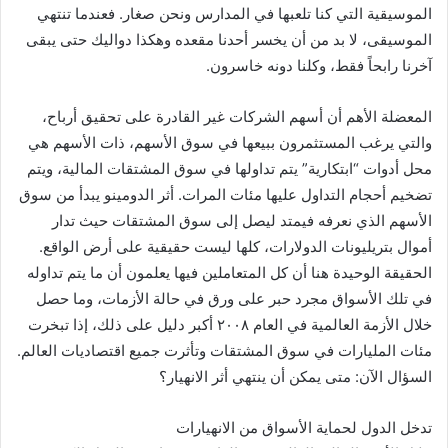
الموسيقية التي كنا تلعبها في المدارس ونحن صغار. فعندما تنتهي
الموسيقى، لا بد من أن يخسر أحدنا مقعده وهكذا دواليك حتى يبقى
آخرنا رابحاً فقط، وكلنا دونه خاسرون.
المعضلة الأهم أن أسهم الشركات غير القادرة على تحقيق أرباح،
والتي يرغب المستثمرون ببيعها في سوق الأسهم، ذات الأسهم هي
محل أدوات “ابتكارية” يتم تداولها في سوق المشتقات المالية، ويتم
تضخيم أحجام التداول عليها مئات المرات. أثر الدومينو يبدأ من سوق
الأسهم الذي نعرفه فيمتد ليصل إلى سوق المشتقات حيث تدار
أموال بتريليونات الدولارات، كلها ليست حقيقية على أرض الواقع.
الحقيقة الوحيدة هنا أن كل المتعاملين فيها يعلمون أن ما يتم تداوله
في تلك الأسواق مجرد حبر على ورق في حالة الأزمات، وما حصل
خلال الأزمة العالمية في العام ٢٠٠٨ أكبر دليل على ذلك، إذا تبخرت
مئات المليارات في سوق المشتقات وتأثرت جميع اقتصاديات العالم.
السؤال الآن: متى يمكن أن ينتهي أثر الانهيار؟
تدخل الدول لحماية الأسواق من الانهيارات