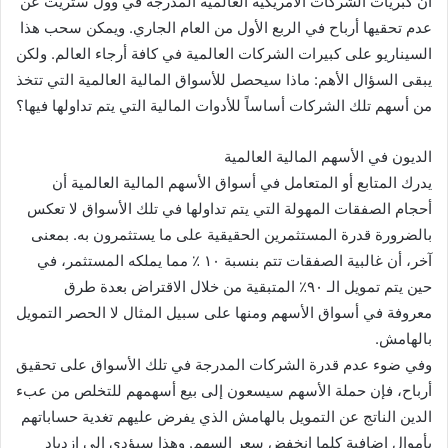
أن كبريات الشركات الأمريكية العالمية المدرجة في وول ستريت عن
عدم تحقيها أرباح في الربع الأول من العام الجاري. ويمكن سحب هذا
السيناريو على كبيرات الشركات العالمية في كافة أرجاء العالم. ولكن
يبقى السؤال الأهم: ماذا سيحصل للأسواق المالية العالمية التي تتخذ
من أسهم تلك الشركات أساساً للأدوات المالية التي يتم تداولها فيها؟
الديون في الأسهم المالية العالمية
يدرك المتابع أو المتعامل في أسواق الأسهم المالية العالمية أن
أحجام الصفقات المهولة التي يتم تداولها في تلك الأسواق لا تعكس
بالضرورة قدرة المستثمرين الحقيقية على ما يستثمرون به. بمعنى
آخر، أن غالبية الصفقات تتم بنسبة ١٠ ٪ مما يملكه المستثمر، في
حين يتم تمويل الـ ٩٠٪ المتبقية من خلال الاقتراض بعدة طرق
معروفة في أسواق الأسهم ومنها على سبيل المثال لا الحصر التمويل
بالهامش.
وفي ضوء عدم قدرة الشركات المدرجة في تلك الأسواق على تحقيق
أرباح، فإن حملة الأسهم سيسعون إلى بيع أسهمهم للتخلص من عبء
الدين الناتج عن التمويل بالهامش الذي يفرض عليهم تغدية حساباتهم
بأموال إضافية كلما انخفض سعر السهم. وهذا سيؤدي إلى ازدياد