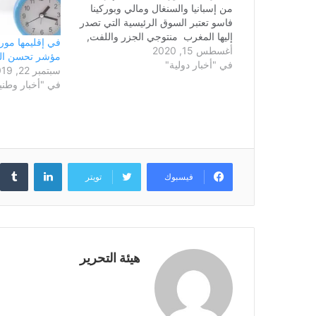
من إسبانيا والسنغال ومالي وبوركينا
فاسو تعتبر السوق الرئيسية التي تصدر
إليها المغرب منتوجي الجزر واللفت,
في إقليمها موري
أغسطس 15, 2020
وذكر تقرير للهسبريس أن المغرب
مؤشر تحسن العم
في "أخبار دولية"
تعتبر أكبر منتج في إفريقيا للجزر
سبتمبر 22, 2019
واللفت وتحل في المركز 18 عالميا
في "أخبار وطني
تليها على مستوى القارة وعلى التوالي
كل…
لينكدإن
فيسبوك
تويتر
هيئة التحرير