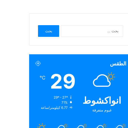
البحث
عن:
الطقس
29
℃
انواكشوط
29º - 27º
71%
6.77 كيلومتر/ساعة
غيوم متفرقة