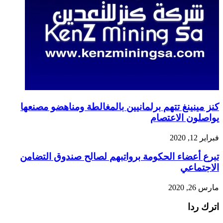
كنز مينينغ تتهم برلمانيين بالمغالطة ومناهضو مصنعها
يواصلون الاعتصام
فبراير 12, 2020
تبرع أعضاء الحكومة برواتبهم لصالح صندوق التضامن
الاجتماعي
مارس 26, 2020
اترك ردا