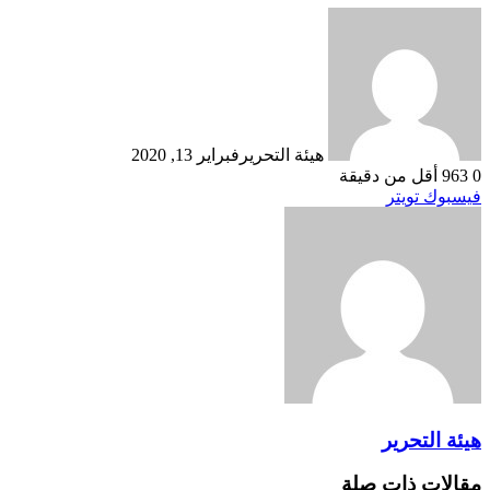
هيئة التحرير
فبراير 13, 2020
0
963
أقل من دقيقة
طباعة
لينكدإن
مشاركة
بينتيريست
فيسبوك
تويتر
عبر
البريد
هيئة التحرير
مقالات ذات صلة