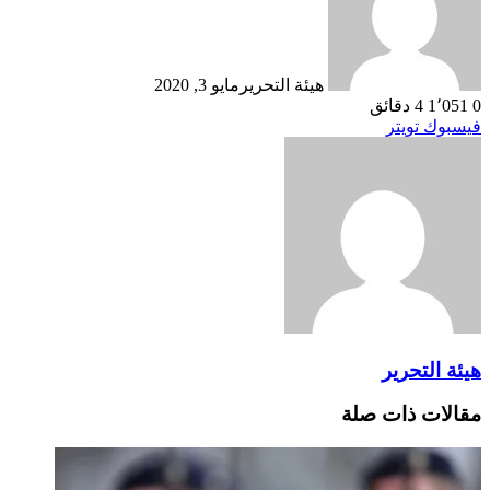
هيئة التحرير
مايو 3, 2020
0
1٬051
4 دقائق
طباعة
لينكدإن
مشاركة
بينتيريست
فيسبوك
تويتر
عبر
البريد
هيئة التحرير
مقالات ذات صلة