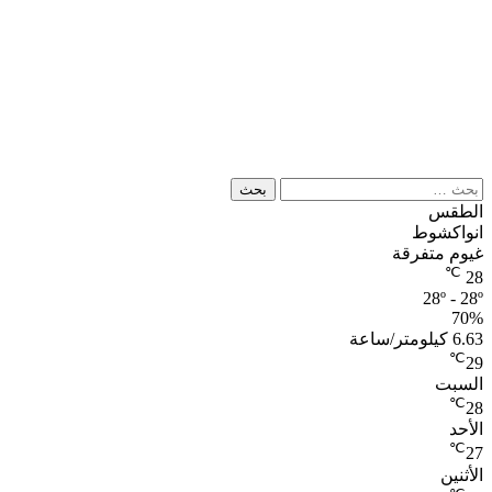
البحث
عن:
الطقس
انواكشوط
غيوم متفرقة
℃
28
28º - 28º
70%
6.63 كيلومتر/ساعة
℃
29
السبت
℃
28
الأحد
℃
27
الأثنين