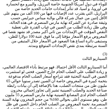
للوباء في دول أمريكا الجنوبية خاصة البرزيل، والبيرو مع انحساره
في أوروبا، و آسيا، قد تتأثر إمدادات خامات الحديد خاصة من
البرازيل، التي يقترب عدد الإصابات فيها من 100 ألف من بينهم على
الأقل إثنين من عمال شركة فالي بولاية ميناس جيرايس حسب
وثيقة صادرة عن الشركة نهاية مارس المنصرم. في هذه الحالة،
وفي ظل زيادة الطلب من الصين في غياب القدرة على تغطية
النقص المؤقت في الإمدادات من ثاني أكبر مصدر قد نشهد نقصا في
المعروض يرفع الأسعار مؤقتا إلى ما فوق عتبة 100 دولارا للطن،
وستبقى دائرة اتساع هذا الصعود في الأسعار خلال المتبقي من
السنة مرتبطة بمدى نقص الإمدادات المتوقع ومدته.
(3)
السيناريو الثالث
أما السيناريو الثالث الأقل احتمالا، فهو مرتبط بأداء الاقتصاد العالمي،
و زيادة الطلب على الصلب الخام خارج الصين، فحتى لو استثمرت
الصين في البنية التحتية فقد تتراجع أسعار الصلب الخام مدفوعة
بتخمة كبيرة في المعروض خاصة أن الصين تصدر سنويا حوالي 65
مليون طن من منتجات الصلب، هذا بالإضافة إلى أن بيانات رابطة
صناعة الحديد والصلب الصينية تشير إلى تجاوز إجمالي مخزون
الصلب الخام لدى المصانع الصينية نهاية مارس المنصرم 55 مليون
طن، وهو مستوى أعلى بحوالي 160% من حجم المخزون نهاية السنة
المنصرمة. تخمة المعروض من الصلب الخام داخل الصين في ظل
التوجه العالمي إلى مبدأ اللاعولمة وإغلاق الحدود، وانتهاج الاقتصاد