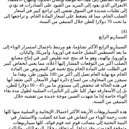
الانعزالي الذي يقود إلى المزيد من القيود على الصادرات قد تؤدي
إلى تقلبات شديدة في السوق تفضي إلى تراجع كبير في أسعار
الصلب الخام، مما قد يضغط على أسعار المادة الخام، و تراجعها إلى
ما تحت 70 دولارا للطن خلال المتبقي من السنة.
(4)
السيناريو الرابع
السيناريو الرابع الأكثر تشاؤما، هو مرتبط باحتمال استمرار الوباء إلى
ما بعد أغسطس المقبل خاصة في أوروبا، وأمريكا، واليابان،
وكورويا، والهند، وهو ما قد ينتج عنه تقليص كبير في إنتاج مصانع
الصلب أكبر من التوقعات المشار إليها أعلاه، مما يعني انخفاض كبير
في الطلب على المادة الخام ينتج تخمة في المعروض من المادة
الخام مع نهاية العام تصل إلى أكثر من 100 مليون طن، وهذا ما
سيعزز من المخاوف من اتساع دائرة انهيار الأسعار، التي نعتقد أنها
في هذه الحالة قد تنخفض إلى مستوى ما بين 45 – 60 دولارا للطن،
بل إن الأسعارقد تنهار كليا على إثر التأثيرات السلبية لطول مدة بقاء
الوباء خاصة إذا ما شهدت الصين موجة جديدة من تفشيه خلال
المتبقي من السنة.
هذه السيناريوهات الأربعة الأكثر احتمالا، الإيجابية و السلبية منها كلها
تحت رحمة الوباء من انتعاش في صناعة الصلب، والاستثمار في
البنية التحتية إلى مصائب قوم عند قوم فوائد، كلها سيناريوهات
متوقعة الحدوث، وقد تتداخل أو تتعاقب خلال الربع الثاني والثالث