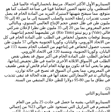
السيناريو الأول الأكثر احتمالا، مرتبط بانحسارالوباء عالميا قبل
أغسطس، وأن تشهد الصين انتعاشا قويا في صناعة الصلب كما هو
متوقع، مما سيفتح شهيتها لاستيراد المزيد من المادة الخام قد يصل
حسب تقديرات رابطة الحديد والصلب الصينية إلى ما بين 40 إلى 70
مليون طن في ظل خفض حجم الإنتاج العالمي السنوي، وبالتالي
حجم المعروض بما بين 20 إلى 35 مليون طن نظرا لإعلان شركتي
فالي (Vale) و ريو تينتو (Rio Tinto) عن تقليصهما لحجم إنتاجهما،
وسط توقعات بحصول انخفاض في الطلب على المادة الخام في كل
من الاتحاد الأوروبي، واليابان، وكوريا الجنوبية بحوالي 57 مليون طن
بسبب حصول انخفاض في إنتاجهم من الصلب الخام بنسبة 15٪ في
اليابان، وكوريا الجنوبية، وبنسبة 20٪ في الاتحاد الأوروبي.
انتعاش الطلب على المادة الخام في أكبر سوق قد يغطي نقص
الطلب في الأسواق الاثلاثة الأخرى خاصة في ظل تخفيض إنتاجها،
وهو ما يعني أننا قد نكون مع نهاية العام أمام فائض أو نقص طفيف
في المعروض، مما يعني أن السوق قد تصبح في حالة توازن،
وبالتالي تدعم الأسعارالتي نعتقد أنها في هذه الحالة قد تبقى تتذبذب
في نطاق ما بين 80-95 دولارا للطن خلال المتبقي من السنة.
(2)
السيناريو الثاني
السيناريو الثاني، يشبه ما حصل في حادث 25 يناير من العام
المنصرم في البرازيل التي تستحوذ على حوالي 23% من إجمالي
الإمدادات العالمية من خامات الحديد، فمع زيادة الانتشار الكبير