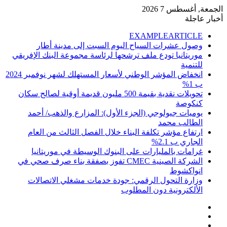
الجمعة, أغسطس 7 2026
أخبار عاجلة
EXAMPLEARTICLE
وصول عشرات السياح اليوم السبت إلى مدينة أطار
موريتانيا تودع ملف ترشحها لرئاسة مجموعة البنك الإفريقي
للتنمية
انخفاض المؤشر الوطني لأسعار المستهلك لشهر نوفمبر 2024
ب 1%
تحويلات نقدية بقيمة 500 مليون قديمة أوقية لصالح سكان
كنكوصة
يوميات جيولوجي (الجزء الأول): المزارع والذهب/ أحمد
الطالب محمد
ارتفاع مؤشر تكلفة البناء خلال الفصل الثالث من العام
الجاري ب 2.1%
غرامات بالمليارات على البنوك الوسيطة في موريتانيا
الشركة الصينية CMEC تفوز بصفقة بناء صرف صحي في
انواكشوط
وزارة التحول الرقمي: جودة خدمات مشغلي الاتصالات
الألكترونية دون المطلوب
إضافة
مقال
عمود
تسجيل
عشوائي
جانبي