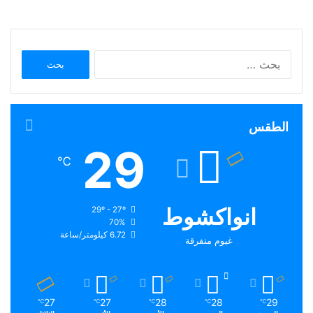
البحث
عن:
الطقس
29
℃
انواكشوط
29º - 27º
70%
6.72 كيلومتر/ساعة
غيوم متفرقة
27
27
28
28
29
℃
℃
℃
℃
℃