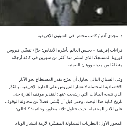
د. مجدي آدم / كاتب مختص في الشؤون الإفريقية
قراءات إفريقية – يحبس العالم بأسْره الأنفاس؛ جرَّاء تفشّي فيروس
كورونا المستجدّ، الذي انتشر منذ أكثر من شهرين في كافة أرجائه
منطلقًا من مدينة ووهان الصينية.
وفي السياق التالي نحاول أن نعرّج بقدر المستطاع نحو الآثار
الاقتصادية المحتملة لانتشار الفيروس على القارة الإفريقية، بالقَدْر
الذي تتيحه البيانات التي رشحت عنها؛ لتقدير موقف القارة حتى
تاريخ كتابة هذا البحث، وحتى قبل أن يُنْشَر، فضلاً عن محاولة الوقوف
على الآثار المحتملة. حيث نتناول ثلاثة محاور، وخاتمة؛ كالتالي:
المحور الأول: النظريات المتداولة المفسِّرة لأزمة انتشار الوباء.