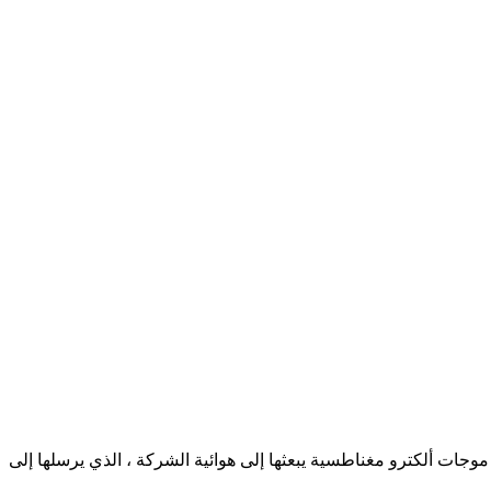
ية ويبعثها على شكل متتالية 01 إلى هوائي الهاتف الذي يحولها إلى موجات ألكترو مغناطسية يبعثها إلى هوائية الشركة ، الذي يرسلها إلى