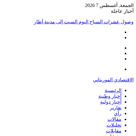
الجمعة, أغسطس 7 2026
أخبار عاجلة
وصول عشرات السياح اليوم السبت إلى مدينة أطار
إضافة
مقال
عمود
تسجيل
عشوائي
جانبي
الدخول
القائمة
الاقتصادي الموريتاني
الرئيسية
أخبار وطنية
أخبار دولية
تقارير
رأي
مقالات
تحليلات
مقابلات