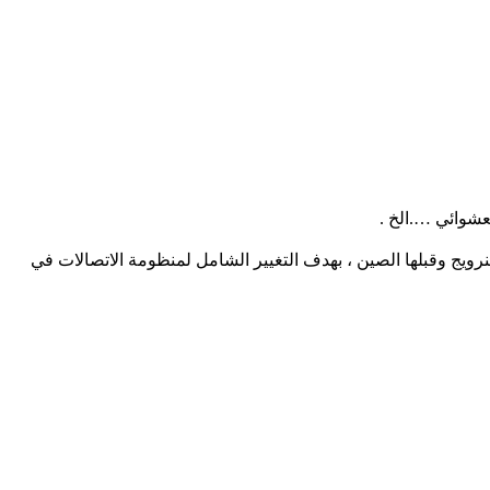
شوائي ….الخ .
ق معدات الإتصال في بلادنا ، استفادت لأول مرة من صفقة بالمليارات سنة 2009 من السويد ثم النرويج وقبلها الصين ، بهدف التغيير الشامل لمنظومة الاتصالات في