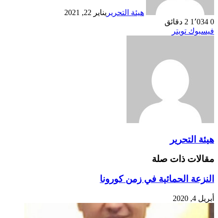
هيئة التحرير
يناير 22, 2021
0
1٬034
2 دقائق
طباعة
لينكدإن
مشاركة
بينتيريست
فيسبوك
تويتر
عبر
البريد
هيئة التحرير
مقالات ذات صلة
النزعة الحمائية في زمن كورونا
أبريل 4, 2020