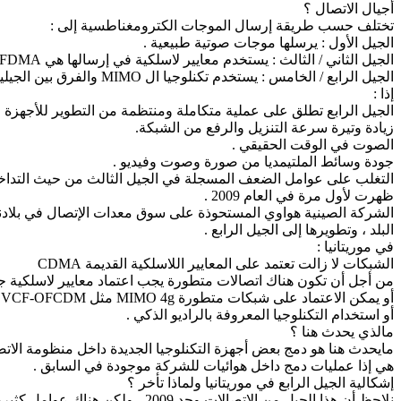
أجيال الاتصال ؟
تختلف حسب طريقة إرسال الموجات الكترومغناطسية إلى :
الجيل الأول : يرسلها موجات صوتية طبيعية .
الجيل الثاني / الثالث : يستخدم معايير لاسلكية في إرسالها هي TDMA/FDMA ولاحقا ستستخدم CDMA.
الجيل الرابع / الخامس : يستخدم تكنلوجيا ال MIMO والفرق بين الجيلين هي فروق تحسينية لنفس التكنلوجيا .
إذا :
الجيل الرابع تطلق على عملية متكاملة ومنتظمة من التطوير للأجهزة و
زيادة وتيرة سرعة التنزيل والرفع من الشبكة.
الصوت في الوقت الحقيقي .
جودة وسائط الملتيمديا من صورة وصوت وفيديو .
التغلب على عوامل الضعف المسجلة في الجيل الثالث من حيث التداخل
ظهرت لأول مرة في العام 2009 .
البلد ، وتطويرها إلى الجيل الرابع .
في موريتانيا :
الشبكات لا زالت تعتمد على المعايير اللاسلكية القديمة CDMA
من أجل أن تكون هناك اتصالات متطورة يجب اعتماد معايير لاسلكية جديدة
أو يمكن الاعتماد على شبكات متطورة MIMO 4g مثل VCF-OFCDM
أو استخدام التكنلوجيا المعروفة بالراديو الذكي .
مالذي يحدث هنا ؟
مايحدث هنا هو دمج بعض أجهزة التكنلوجيا الجديدة داخل منظومة الاتص
هي إذا عمليات دمج داخل هوائيات للشركة موجودة في السابق .
إشكالية الجيل الرابع في موريتانيا ولماذا تأخر ؟
نلاحظ أن هذا الجيل من الاتصالات وجد 2009 ، ولكن هناك عوامل كثيرة تسببت في تأخر بلادنا عن اللاحق به ، من بينها :