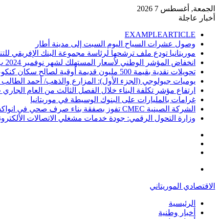
الجمعة, أغسطس 7 2026
أخبار عاجلة
EXAMPLEARTICLE
وصول عشرات السياح اليوم السبت إلى مدينة أطار
موريتانيا تودع ملف ترشحها لرئاسة مجموعة البنك الإفريقي للتن
انخفاض المؤشر الوطني لأسعار المستهلك لشهر نوفمبر 2024 ب 1%
تحويلات نقدية بقيمة 500 مليون قديمة أوقية لصالح سكان كنكوصة
يوميات جيولوجي (الجزء الأول): المزارع والذهب/ أحمد الطالب
ارتفاع مؤشر تكلفة البناء خلال الفصل الثالث من العام الجاري ب .1
غرامات بالمليارات على البنوك الوسيطة في موريتانيا
الشركة الصينية CMEC تفوز بصفقة بناء صرف صحي في انواكشوط
وزارة التحول الرقمي: جودة خدمات مشغلي الاتصالات الألكترو
إضافة
مقال
عمود
تسجيل
عشوائي
جانبي
الدخول
القائمة
الاقتصادي الموريتاني
الرئيسية
أخبار وطنية