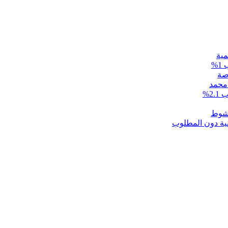
مية
 محمد
2%
نية دون المطلوب