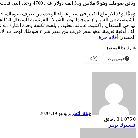
وثائق صوملك وهو 6 ملايين و31 الف دولار على 4700 وحدة التى قالت الشركة الصينية على موقعها انها باعتها لموريتانيا يكون سعر الوحدة 1283.1 دولار!
الف أوقية قديمة، وهو سعر قريب من سعر شراء صوملك لوحدات الانارة من الشركة الصينية joysolar دون ضمان ص
المصدر:
أقلام حرة
شارك هذا الموضوع:
فيس بوك
X
هيئة التحرير
يوليو 19, 2020
0
1٬075
3 دقائق
طباعة
لينكدإن
مشاركة
بينتيريست
فيسبوك
تويتر
عبر
البريد