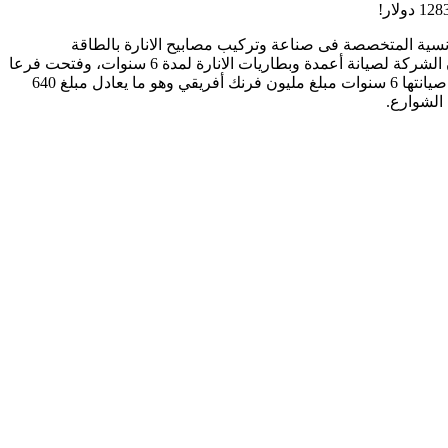
الارتفاع الكبير فى سعر شراء الوحدة من طرف صوملك، فقد أبرمت السنغال فى شهر يوليو 2019 صفقة مع شركة Fonroche الفرنسية المتخصصة فى صناعة وتركيب مصابيح الانارة بالطاقة
الشمسية فى الشوارع بموجبها توفر الشركة الفرنسية للسنغال 50 الف وحدة انارة وتتكفل بتثبيتها فى 88 مدينة وقرية فى السنغال مع ضمان الشركة لصيانة أعمدة وبطاريات الانارة لمدة 6 سنوات، وفتحت فرعا
لها فى السنغال واكتتبت عمالة محلية. و بلغت تكلفة وحدة الانارة مع تكاليف الشحن الى السنغال وتكاليف نقلها وتثبيتها فى الشوارع وضمان صيانتها 6 سنوات مبلغ مليون فرنك أفريقي وهو ما يعادل مبلغ 640