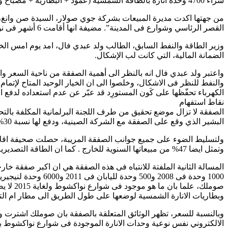
شراء 4700 وحدة انارة بالطاقة الشمسية (عمود + البطارية + مصباح واحد) لغرض وضعها فى شوارع نواكشوط.
القصر الرئاسي وشوارع فى المدينة”. مضيفة انها أقامت 6 أشهر فى نواكشوط فى الفترة من 2013 الى 2016 للمساعدة فى تثبيت أعمدة الانارة بالطاقة الشمسية فى نواكشوط.
وزير الطاقة والنفط السابق، الطالب ولد عبدي فال، امد يوم امس الخ
الضمانة المالية، التي كانت لب الإشكال.
واعتبر ولد عبدي فال انه بالنظر الى أهمية الصفقة من ناحية السعر و
الكهرباء تحفّظها على كَون المستورِد قد عبّر عن عدم استعداده لدفع الضمانة الما
نقاط استفهام
الصفقة لا تزال موضع تحقيق من طرف اللجنة البرلمانية المكلفة بال
البشير الذي وقع على الصفقة مع الشركة الصينية، ودفع لها نسبة 30% من قيمة الصفقة بعد اعفاء مجلس الوزراء لها من الضمان المصرفي فى مخالفة صريحة لقانون الصفقات الموريتاني.
وتمثل ايضا 47% من مبيعاتها السنوية للخارج . كما ان الطاقة التصديرية للخارج للشركة هي 10 آلاف وحدة سنويا، وهي شركة صغيرة توظف ما بين 50 الى 200 عامل، ومقرها فى شانغهاي بالصين.
وبطاريات الانارة الشمسية لوضعها على طول الطريق الى مطار ام التون