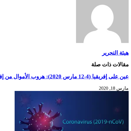
هيئة التحرير
مقالات ذات صلة
عين على إفريقيا (4-12 مارس 2020): هروب الأموال من إفريقيا بسبب مخاوف تفشّي الفيروس
مارس 18, 2020