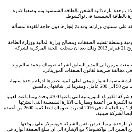
تها اكدت مديرة المبيعات بشركة جوي صولار، السيدة صن وانغ، فى رسالة توصلت بها اقلام، ان شركتها باعت لموريتانيا “اكثر من 10 آلاف وحدة انارة ذاتية الشحن بالطاقة الشمسية وتم وضعها لانارة
 على مستوى وزارته، وقد تمّ إنجازها دون حاجة للعَودة لمسألة
مومية وسلطة تنظيم الصفقات ومصالح وزارة المالية ووزارة الطاقة
والنفط للنظر فى الاشكال، وخلصوا الى ان الخيار الوحيد المتاح لإتمام الصفقة هو استصدار اعفاء استثنائي من مجلس الوزارء الذى اجتمع بتاريخ 21 فبراير 2013 وذلك بعد ان سجلت اللجنة المركزية لشركة
استمعت مرتين الى المدير السابق لشركة صوملك محمد سالم ولد
ميع جوانب الصفقة المريبة، حصلت صحيفة اقلام على معلومات جديدة تفيد بان Joysolar باعت لموريتانيا 4700 وحدة انارة شمسية للشوارع وهي اعلى كمية تصدرها لدولة واحدة سنويا،
المسالة الثانية الملفتة للانتباه فى هذه الصفقة هي ان اكبر صفقة خارجية للشركة الصينية جوي سولار فى الفترة من 2006 الى 2013 كانت مع شركة الكهرباء الموريتانية التى باعتها 4700 وحدة بينما باعت لغينيا
6 وحدة لنيجيريا موزعة على طلبيتين منفصلتين فى 2006 و2007. فأين ذهبت هذه الكمية الكبيرة من أعمدة وبطاريات الانارة الشمسية التى اشترتها
صوملك، علما بان ما هو موجود فى شوارع نواكشوط ولغاية 2015 لا يصل فى مجموعه الى 1000 وحدة انارة شمسية، حسب مصدر فى صوملك؟ مع العلم انه فى 2016 اشترت صوملك ايضا كمية 2600 من أعمدة
ايضا لشركة صينية.
سعر، تظهر الوثائق المتعلقة بالصفقة بان صوملك اشترت وحدة الانارة الشمسية (العمود + البطارية + مصباح واحد) بمبلغ 1440 دولار للوحدة، بينما تعرض نفس الشركة جويسولار على موقعها
لفرق فى السعر يعود الى تكلفة الشحن من الصين الى نواكشوط؟ مع الإشارة الى ان مبلغ الصفقة الوارد فى