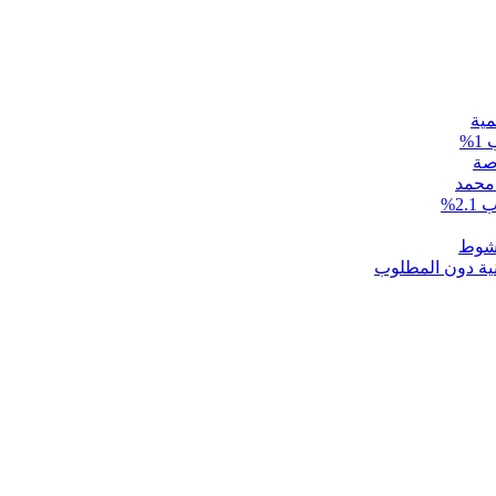
مية
 محمد
2%
نية دون المطلوب