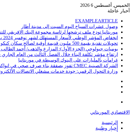
الخميس, أغسطس 6 2026
أخبار عاجلة
EXAMPLEARTICLE
وصول عشرات السياح اليوم السبت إلى مدينة أطار
موريتانيا تودع ملف ترشحها لرئاسة مجموعة البنك الإفريقي للتن
انخفاض المؤشر الوطني لأسعار المستهلك لشهر نوفمبر 2024 ب 1%
تحويلات نقدية بقيمة 500 مليون قديمة أوقية لصالح سكان كنكوصة
يوميات جيولوجي (الجزء الأول): المزارع والذهب/ أحمد الطالب
ارتفاع مؤشر تكلفة البناء خلال الفصل الثالث من العام الجاري ب .1
غرامات بالمليارات على البنوك الوسيطة في موريتانيا
الشركة الصينية CMEC تفوز بصفقة بناء صرف صحي في انواكشوط
وزارة التحول الرقمي: جودة خدمات مشغلي الاتصالات الألكترو
إضافة
مقال
عمود
تسجيل
عشوائي
جانبي
الدخول
القائمة
الاقتصادي الموريتاني
الرئيسية
أخبار وطنية