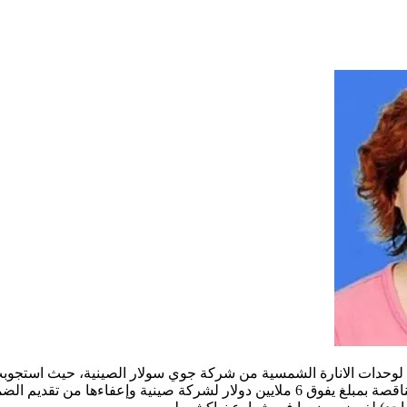
حدات الانارة الشمسية من شركة جوي سولار الصينية، حيث استجوبت لج
بشأن شبهات فساد فى الصفقة، من تلك الشبهات منح الصفقة دون مناقصة بمبلغ يفوق 6 ملا