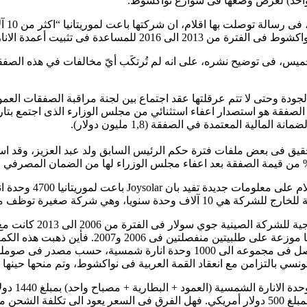
من جه
ميس، فى توضيح نشره، على انه لم تُرتكَب أيّ مخالفات في هذه الصفقة
الجودة وحتى لا تتم عرقلتها عقد اجتماع بين لجنة مراقبة الصفقات الع
لية المعتمدة في الصفقة (1,8 مليون دولار).
تحقيق فى بعض ملفات فترة حكم الرئيس السابق ولد عبد العزيز، وقد 
ولتسليط الضوء على ج
1000 وحدة فى 2008 و500 وحدة لليابان فى 2011 و000
سي بالتزامن مع انعقاد القمة العربية فى نواكشوط، وتم منحها حينها 
وبالنسبة لل
الالكتروني نفس نوعية وحدات الانارة الموجودة فى شوارع نواكشوط بمبلغ 500 دولار أمريكي. فهل ا